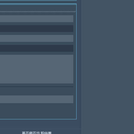
萬花鄉花坊 粉絲團