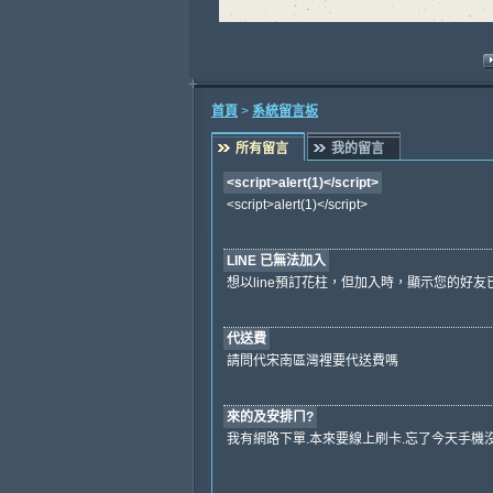
首頁
>
系統留言板
所有留言
我的留言
<script>alert(1)</script>
<script>alert(1)</script>
LINE 已無法加入
想以line預訂花柱，但加入時，顯示您的好
代送費
請問代宋南區灣裡要代送費嗎
來的及安排ㄇ?
我有網路下單.本來要線上刷卡.忘了今天手機