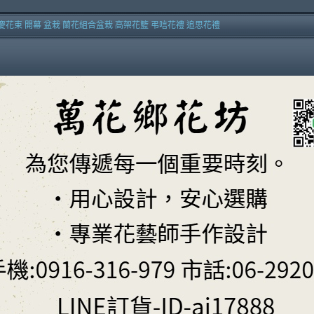
慶花束 開幕 盆栽 蘭花組合盆栽 高架花籃 弔唁花禮 追思花禮