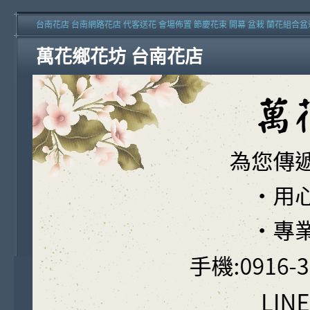
台南花店 台南網路花店 代客送花 會場佈置 節慶花束 開幕 盆栽 蘭花組合盆
萬花鄉花坊 台南花店