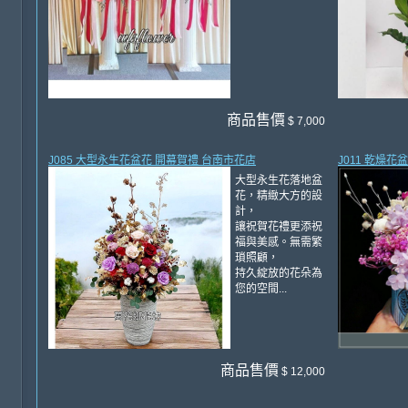
商品售價
$ 7,000
J085 大型永生花盆花 開幕賀禮 台南市花店
J011 乾燥
大型永生花落地盆
花，精緻大方的設
計，
讓祝賀花禮更添祝
福與美感。無需繁
瑣照顧，
持久綻放的花朵為
您的空間...
商品售價
$ 12,000