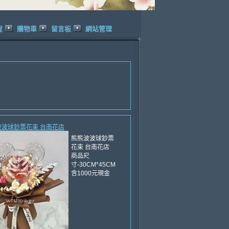
程
購物車
留言板
網站管理
熊波波球鈔票花束 台南花店
熊熊波波球鈔票
花束 台南花店
商品尺
寸-30CM*45CM
含1000元現金