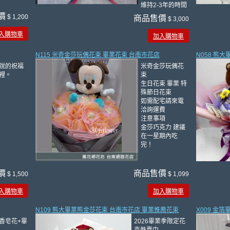
維持2-3年的時間
價
$ 1,200
商品售價
$ 3,000
入購物車
加入購物車
N115 米奇金莎玩偶花束 畢業花束 台南市花店
N058 熊
說的祝福
米奇金莎玩偶花
裡。
束
生日花束 畢業 特
殊節日花束
如需配宅請來電
洽詢運費
注意事項
金莎巧克力 建議
在一星期內吃
完！
價
商品售價
$ 1,500
$ 1,099
入購物車
加入購物車
N109 熊大畢業熊金莎花束 台南市花店 畢業推廌花束
X009 金
香皂花+畢
2026畢業季限定花