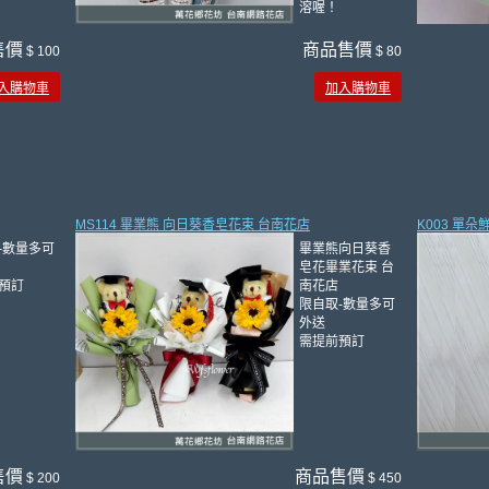
溶喔！
售價
商品售價
$ 100
$ 80
入購物車
加入購物車
MS114 畢業熊 向日葵香皂花束 台南花店
K003 單
-數量多可
畢業熊向日葵香
皂花畢業花束 台
預訂
南花店
限自取-數量多可
外送
需提前預訂
售價
商品售價
$ 200
$ 450