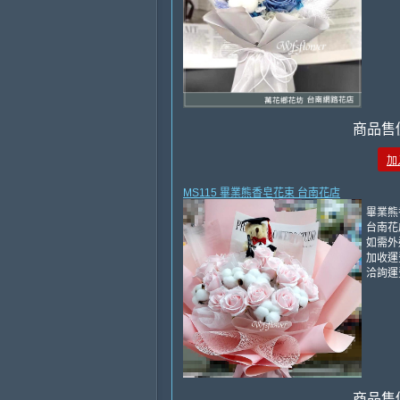
商品售
加
MS115 畢業熊香皂花束 台南花店
畢業熊
台南花
如需外
加收運費
洽詢運
商品售