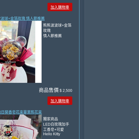
加入購物車
熊波波球+金箔玫瑰 情人節推薦
熊熊波波球+金箔
玫瑰
情人節推薦
商品售價
$ 2,500
加入購物車
莎向日葵香皂花束畢業熊花束
獨家商品
LED白玫瑰加手
工香皂+可愛
Hello Kitty