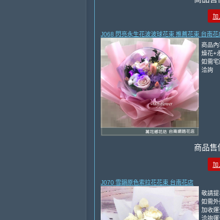
加
J068 閃亮永生花波波球花束 推薦花束 台南花
商品內
燥花+
如需宅
洽詢
商品售
加
J070 雪韻原色索拉花花束 台南花店
敬請提
如需外
加收運費
洽詢運