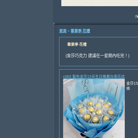
首頁
>
畢業季 花禮
畢業季 花禮
(金莎巧克力 建議在一星期內吃完！)
c065 藍色金莎15朵生日推薦台南花店
金莎1
條