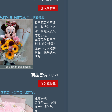
$ 490
加入購物車
米妮玩偶&向日癸香皂花 台南代客送花
香皂花束永不凋
謝，親情永不凋
謝，精緻浪漫又
散發香氣!
本商品為香皂所
制成 避免潮濕。
溼手不可以碰觸
商品，花朵遇水
溶喔！
商品售價
$ 1,399
加入購物車
蜜金莎花束 畢業花束 台南花店
注意事項
金莎巧克力 建議
在一星期內吃
完！