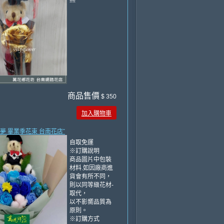
熊
商品售價
$ 350
加入購物車
追夢 畢業季花束 台南花店ˇ
自取免運
※訂購說明
商品圖片中包裝
材料.如因廠商進
貨會有所不同，
則以同等級花材-
取代，
以不影嚮品質為
原則。
※訂購方式