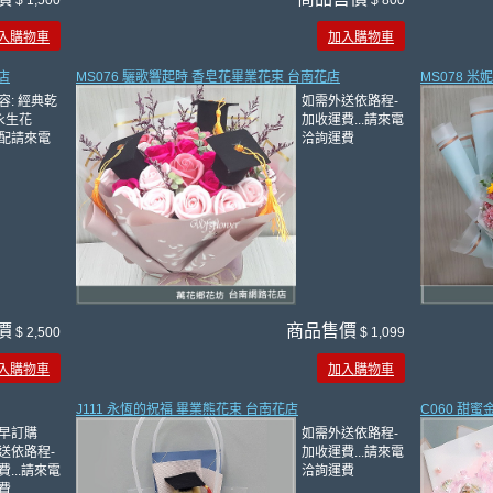
$ 1,500
$ 800
入購物車
加入購物車
店
MS076 驪歌響起時 香皂花畢業花束 台南花店
MS078 
容: 經典乾
如需外送依路程-
永生花
加收運費...請來電
配請來電
洽詢運費
價
商品售價
$ 2,500
$ 1,099
入購物車
加入購物車
J111 永恆的祝福 畢業熊花束 台南花店
C060 甜
早訂購
如需外送依路程-
送依路程-
加收運費...請來電
...請來電
洽詢運費
費