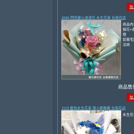
加
J066 閃亮愛心波波花 永生花束 台南花店
商品內
燥花+永
燈
如需宅
洽詢
商品售
加
J119 藍色永生花束 情人節推薦 台南花店
永生花