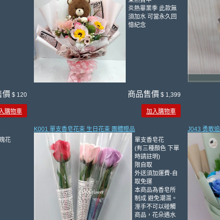
束熱賣中
炎熱畢業季 此款無
須加水 可當永久回
憶紀念
售價
商品售價
$ 120
$ 1,399
入購物車
加入購物車
K001 單支香皂花束 生日花束 團體贈品
J043 勇敢
瑰花
單支香皂花
(有三種顏色 下單
時請註明)
限自取
外送須加運費-自
取免運
本商品為香皂所
制成 避免潮濕。
溼手不可以碰觸
商品，花朵遇水