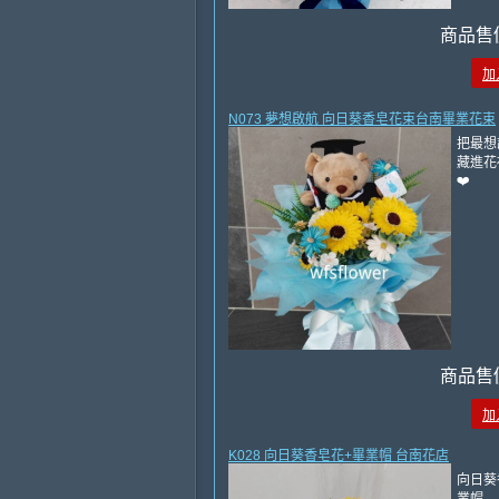
商品售
加
N073 夢想啟航 向日葵香皂花束台南畢業花束
把最想
藏進花
❤️
商品售
加
K028 向日葵香皂花+畢業帽 台南花店
向日葵