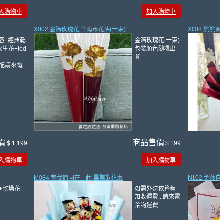
入購物車
加入購物車
X002 金箔玫瑰花 台南市花店(一束)
X008 熊
容: 經典乾
金箔玫瑰花(一束)
生花+led
包裝顏色隨機出
貨
配請來電
價
商品售價
$ 1,199
$ 199
入購物車
加入購物車
M084 當我們同在一起 畢業熊花束
N102 金
+乾燥花
如需外送依路程-
加收運費...請來電
洽詢運費