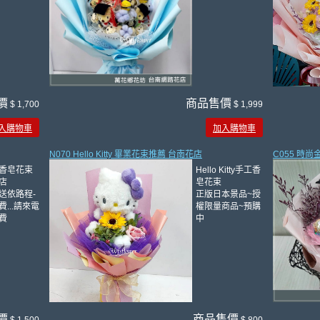
價
商品售價
$ 1,700
$ 1,999
入購物車
加入購物車
N070 Hello Kitty 畢業花束推薦 台南花店
C055 時
香皂花束
Hello Kitty手工香
店
皂花束
送依路程-
正版日本景品~授
...請來電
權限量商品~預購
費
中
價
商品售價