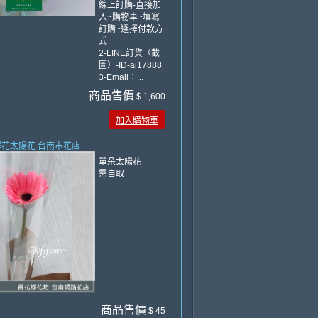
線上訂購-直接加
入~購物車~填寫
訂購~選擇付款方
式
2-LINE訂貨（截
圖）-ID-ai17888
3-Email：...
商品售價
$ 1,600
加入購物車
朵鮮花太陽花 台南市花店
單朵太陽花
需自取
商品售價
$ 45