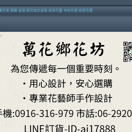
慶花束 開幕 盆栽 蘭花組合盆栽 高架花籃 弔唁花禮 追思花禮