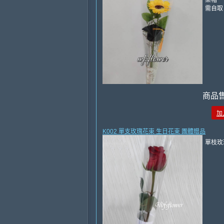
業帽
需自取
商品
加
K002 單支玫瑰花束 生日花束 團體贈品
單枝玫