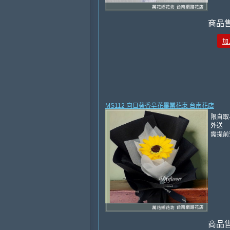
商品
加
MS112 向日葵香皂花畢業花束 台南花店
限自取
外送
需提前
商品