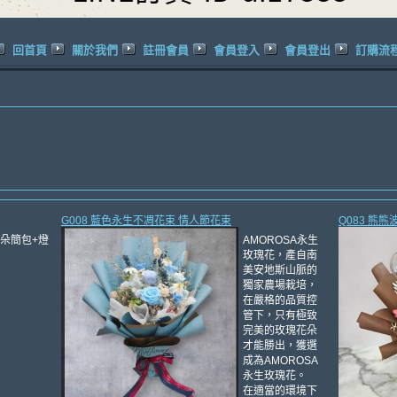
回首頁
關於我們
註冊會員
會員登入
會員登出
訂購流
G008 藍色永生不凋花束 情人節花束
Q083 熊
5朵簡包+燈
AMOROSA永生
玫瑰花，產自南
美安地斯山脈的
獨家農場栽培，
在嚴格的品質控
管下，只有極致
完美的玫瑰花朵
才能勝出，獲選
成為AMOROSA
永生玫瑰花。
在適當的環境下