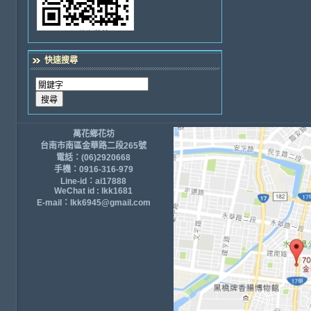
快速搜尋
萬花鄉花坊
台南市南區金華路二段265號
電話：(06)2920668
手機：0916-316-979
Line-id：ai17888
WeChat id : lkk1681
E-mail：lkk6945@gmail.com