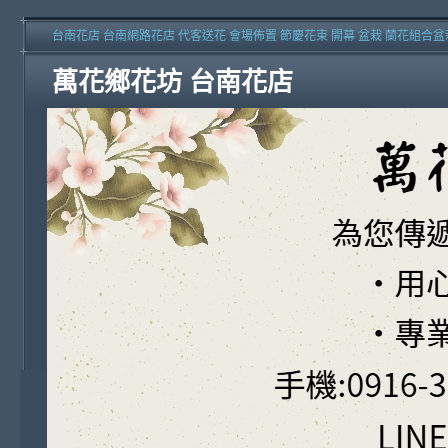
台南花店 台南網路花店 代客送花 會場佈置 節慶花束 開幕 盆栽 蘭花組合盆
萬花鄉花坊 台南花店