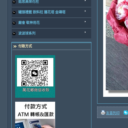
追思高架花柱
罐頭禮籃 飲料柱 蓮花塔 金磚塔
廟會 敬神用花
波波球系列
付款方式
友善列印