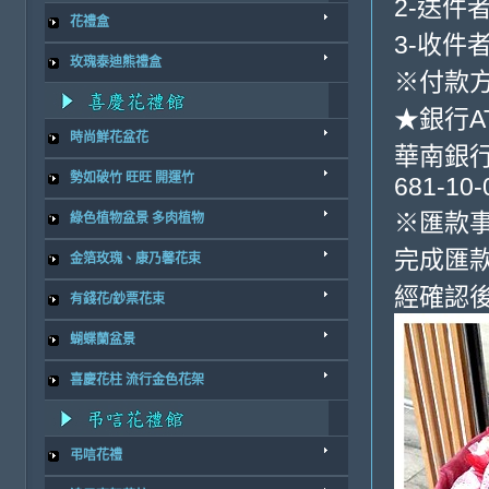
2-送件
花禮盒
3-收件
玫瑰泰迪熊禮盒
※付款方
★銀行A
時尚鮮花盆花
華南銀行-
勢如破竹 旺旺 開運竹
681-10-
※匯款
綠色植物盆景 多肉植物
完成匯
金箔玫瑰、康乃馨花束
經確認
有錢花/鈔票花束
蝴蝶蘭盆景
喜慶花柱 流行金色花架
弔唁花禮