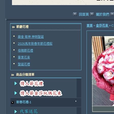
回首頁
關於我們
首頁
>
金莎花束
> 
節慶花禮
廟會 敬神 神明聖誕
2026馬年新春年節花禮館
母親節花禮
畢業花束
聖誕花禮
商品分類清單
新春花禮-1