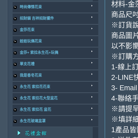
材料-金
時尚傳情花束
商品尺吋
招財貓 吉祥招財擺件
※訂貨
金莎花束
商品圖
娃娃玩偶花束
以不影
金莎+ 索拉永生花+玩偶
※訂購
單支花禮
1-線上
我是香皂花束
2-LIN
3- Emai
永生花 索拉花花束
4-聯絡手機
永生花 索拉花大型盆花
※請提早
永生花 索拉花 盆花
※填詳
永生花玻璃盅罩
1產品