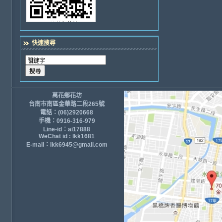
快速搜尋
萬花鄉花坊
台南市南區金華路二段265號
電話：(06)2920668
手機：0916-316-979
Line-id：ai17888
WeChat id : lkk1681
E-mail：lkk6945@gmail.com