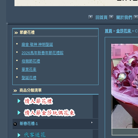
回首頁
關於我們
首頁
>
金莎花束
> 
節慶花禮
廟會 敬神 神明聖誕
2026馬年新春年節花禮館
母親節花禮
畢業花束
聖誕花禮
商品分類清單
新春花禮-1