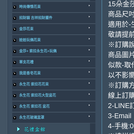
15朵金
時尚傳情花束
商品尺吋
招財貓 吉祥招財擺件
適用於-
金莎花束
敬請提前
娃娃玩偶花束
※訂購
金莎+ 索拉永生花+玩偶
商品圖
單支花禮
似款-取
我是香皂花束
以不影
※訂購
永生花 索拉花花束
線上訂購
永生花 索拉花大型盆花
2-LINE
永生花 索拉花 盆花
3-Email
永生花玻璃盅罩
4-手機:0