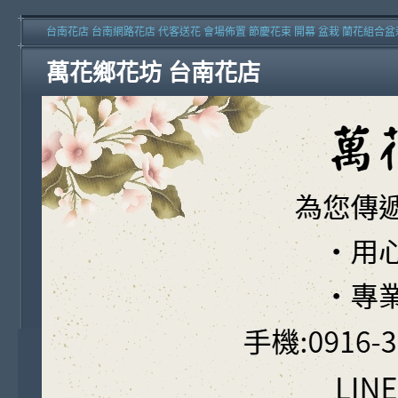
台南花店 台南網路花店 代客送花 會場佈置 節慶花束 開幕 盆栽 蘭花組合盆
萬花鄉花坊 台南花店