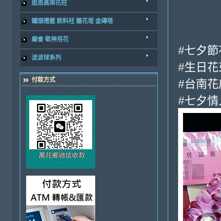
追思高架花柱
罐頭禮籃 飲料柱 蓮花塔 金磚塔
廟會 敬神用花
#七夕節
波波球系列
#生日花
付款方式
#台南花
#七夕情