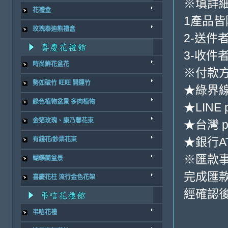
※填詳
花禮盒
1產品
玫瑰泰迪熊禮盒
2-送件
3-收件
時尚鮮花盆花
※付款方
勢如破竹 旺旺 開運竹
★綠界
綠色植物盆景 多肉植物
★LINE 
金箔玫瑰、康乃馨花束
★台灣 p
★銀行AT
有錢花/鈔票花束
※匯款
蝴蝶蘭盆景
完成匯
喜慶花柱 流行金色花架
經確認後
弔唁花禮