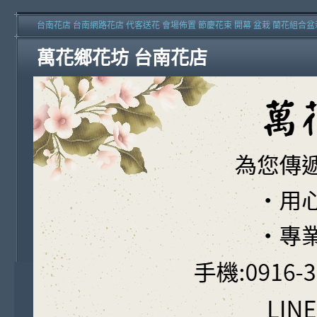
台南花店 台南網路花店 代客送花 會場佈置 節慶花束 開幕 盆栽 蘭花組合盆
萬花鄉花坊 台南花店