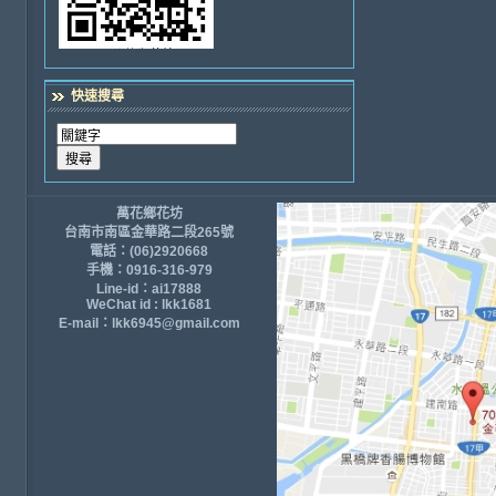
快速搜尋
萬花鄉花坊
台南市南區金華路二段265號
電話：(06)2920668
手機：0916-316-979
Line-id：ai17888
WeChat id : lkk1681
E-mail：lkk6945@gmail.com