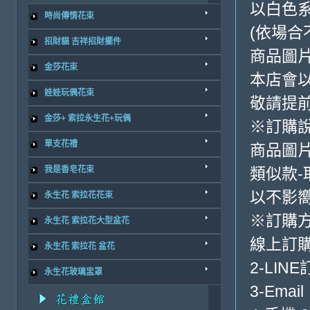
以白色
時尚傳情花束
(依場合
招財貓 吉祥招財擺件
商品圖
金莎花束
本店會
娃娃玩偶花束
敬請提前
金莎+ 索拉永生花+玩偶
※訂購
單支花禮
商品圖
我是香皂花束
類似款-
以不影
永生花 索拉花花束
※訂購
永生花 索拉花大型盆花
線上訂購
永生花 索拉花 盆花
2-LINE
永生花玻璃盅罩
3-Email