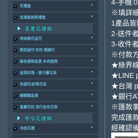
4-手機:0
花禮盒
※填詳
玫瑰泰迪熊禮盒
1產品
2-送件
時尚鮮花盆花
3-收件
勢如破竹 旺旺 開運竹
※付款方
綠色植物盆景 多肉植物
★綠界
金箔玫瑰、康乃馨花束
★LINE 
★台灣 p
有錢花/鈔票花束
★銀行AT
蝴蝶蘭盆景
※匯款
喜慶花柱 流行金色花架
完成匯
經確認後
弔唁花禮