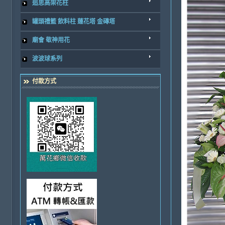
追思高架花柱
罐頭禮籃 飲料柱 蓮花塔 金磚塔
廟會 敬神用花
波波球系列
付款方式