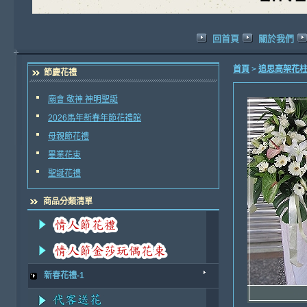
回首頁
關於我們
首頁
>
追思高架花
節慶花禮
廟會 敬神 神明聖誕
2026馬年新春年節花禮館
母親節花禮
畢業花束
聖誕花禮
商品分類清單
新春花禮-1