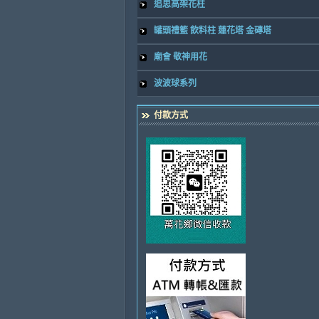
追思高架花柱
罐頭禮籃 飲料柱 蓮花塔 金磚塔
廟會 敬神用花
波波球系列
付款方式