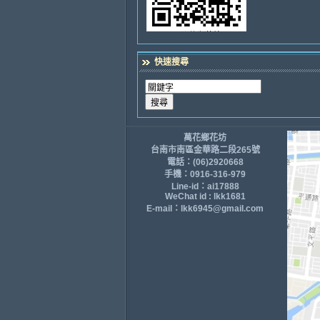
快速搜尋
萬花鄉花坊
台南市南區金華路二段265號
電話：(06)2920668
手機：0916-316-979
Line-id：ai17888
WeChat id : lkk1681
E-mail：lkk6945@gmail.com