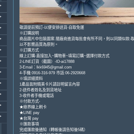
敬請提前預訂-以便安排送貨-自取免運
※訂購說明
商品圖片中包裝圖案.隨廠商進貨每批會有所不同，則以同類似款-
以不影嚮品質為原則。
※訂購方式
線上訂購-直接加入~購物車~填寫訂購~選擇付款方式
2-LINE訂貨（截圖）-ID-ai17888
3-Email：lkk6945@gmail.com
4-手機:0916-316-979 市話:06-2920668
※填詳細資料
1產品皆附精美卡片請註明留言內容
2-送件者姓名及到貨地址
3-收件者手機或電話
※付款方式-
★綠界線上刷卡
★LINE pay
★台灣 pay
※匯款事項
完成匯款後通知（轉帳後請告知後5碼）