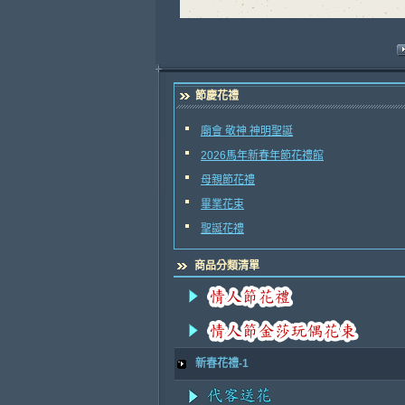
節慶花禮
廟會 敬神 神明聖誕
2026馬年新春年節花禮館
母親節花禮
畢業花束
聖誕花禮
商品分類清單
新春花禮-1