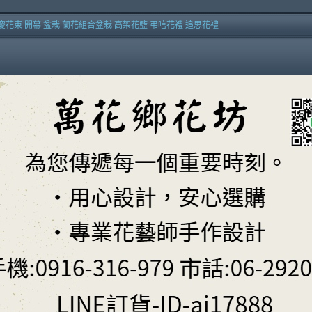
慶花束 開幕 盆栽 蘭花組合盆栽 高架花籃 弔唁花禮 追思花禮