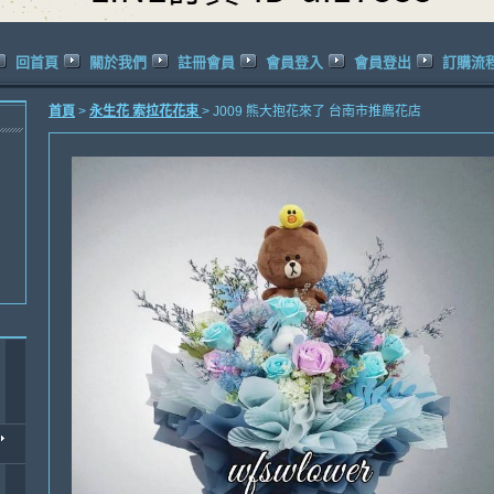
回首頁
關於我們
註冊會員
會員登入
會員登出
訂購流
首頁
>
永生花 索拉花花束
> J009 熊大抱花來了 台南市推廌花店