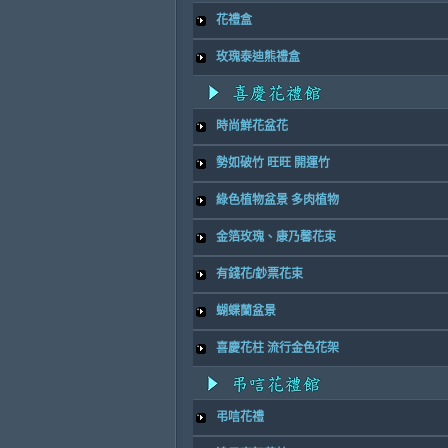
花禮盒
玫瑰泰迪熊禮盒
時尚鮮花盆花
勢如破竹 旺旺 開運竹
綠色植物盆景 多肉植物
金箔玫瑰、康乃馨花束
有錢花/鈔票花束
蝴蝶蘭盆景
喜慶花柱 流行金色花架
弔唁花禮