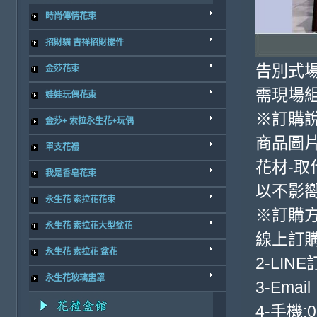
時尚傳情花束
招財貓 吉祥招財擺件
告別式場
金莎花束
需現場
娃娃玩偶花束
※訂購
金莎+ 索拉永生花+玩偶
商品圖
單支花禮
花材-取
我是香皂花束
以不影
永生花 索拉花花束
※訂購
永生花 索拉花大型盆花
線上訂購
永生花 索拉花 盆花
2-LINE
永生花玻璃盅罩
3-Email
4-手機:0