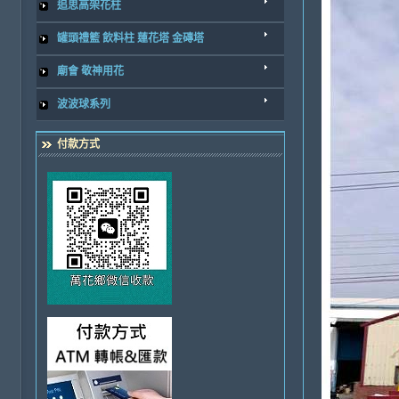
追思高架花柱
罐頭禮籃 飲料柱 蓮花塔 金磚塔
廟會 敬神用花
波波球系列
付款方式