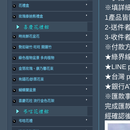
※填詳
花禮盒
1產品
玫瑰泰迪熊禮盒
2-送件
3-收件
時尚鮮花盆花
※付款方
勢如破竹 旺旺 開運竹
★綠界
綠色植物盆景 多肉植物
★LINE 
金箔玫瑰、康乃馨花束
★台灣 p
有錢花/鈔票花束
★銀行AT
蝴蝶蘭盆景
※匯款
喜慶花柱 流行金色花架
完成匯
經確認後
弔唁花禮