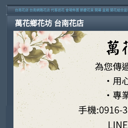
台南花店 台南網路花店 代客送花 會場佈置 節慶花束 開幕 盆栽 蘭花組合盆
萬花鄉花坊 台南花店