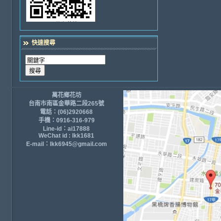
快速搜尋
萬花鄉花坊
台南市南區金華路二段265號
電話：(06)2920668
手機：0916-316-979
Line-id：ai17888
WeChat id : lkk1681
E-mail：lkk6945@gmail.com