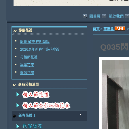
回首頁
關於我們
首頁
>
花禮盒
節慶花禮
廟會 敬神 神明聖誕
Q03
2026馬年新春年節花禮館
母親節花禮
畢業花束
聖誕花禮
商品分類清單
新春花禮-1