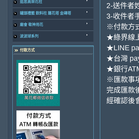
追思高架花柱
2-送件者
罐頭禮籃 飲料柱 蓮花塔 金磚塔
3-收件者
廟會 敬神用花
※付款方式
★綠界線
波波球系列
★LINE pa
付款方式
★台灣 pa
★銀行ATM
※匯款事
完成匯款
經確認後