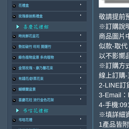
花禮盒
敬請提前
玫瑰泰迪熊禮盒
※訂購說
商品圖片
時尚鮮花盆花
似款-取代
勢如破竹 旺旺 開運竹
以不影嚮
綠色植物盆景 多肉植物
※訂購方
金箔玫瑰、康乃馨花束
線上訂購
有錢花/鈔票花束
2-LINE訂
蝴蝶蘭盆景
3-Email：
喜慶花柱 流行金色花架
4-手機:091
※填詳細
弔唁花禮
1產品皆