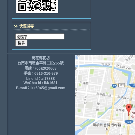
快速搜尋
萬花鄉花坊
台南市南區金華路二段265號
電話：(06)2920668
手機：0916-316-979
Line-id：ai17888
WeChat id : lkk1681
E-mail：lkk6945@gmail.com