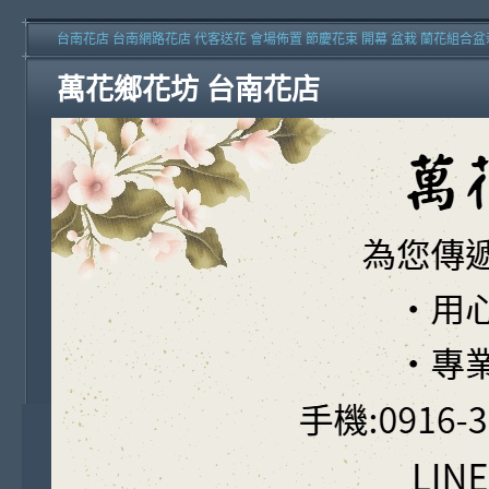
台南花店 台南網路花店 代客送花 會場佈置 節慶花束 開幕 盆栽 蘭花組合盆
萬花鄉花坊 台南花店