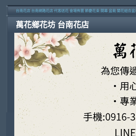
台南花店 台南網路花店 代客送花 會場佈置 節慶花束 開幕 盆栽 蘭花組合盆
萬花鄉花坊 台南花店