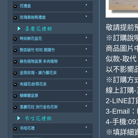
花禮盒
玫瑰泰迪熊禮盒
敬請提前
※訂購說
時尚鮮花盆花
商品圖片
勢如破竹 旺旺 開運竹
似款-取代
綠色植物盆景 多肉植物
以不影嚮
金箔玫瑰、康乃馨花束
※訂購方
有錢花/鈔票花束
線上訂購
蝴蝶蘭盆景
2-LINE訂
喜慶花柱 流行金色花架
3-Email：
4-手機:091
弔唁花禮
※填詳細