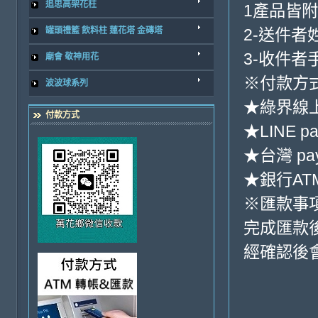
追思高架花柱
1產品皆
罐頭禮籃 飲料柱 蓮花塔 金磚塔
2-送件者
3-收件者
廟會 敬神用花
※付款方式
波波球系列
★綠界線
付款方式
★LINE pa
★台灣 pa
★銀行ATM
※匯款事
完成匯款
經確認後