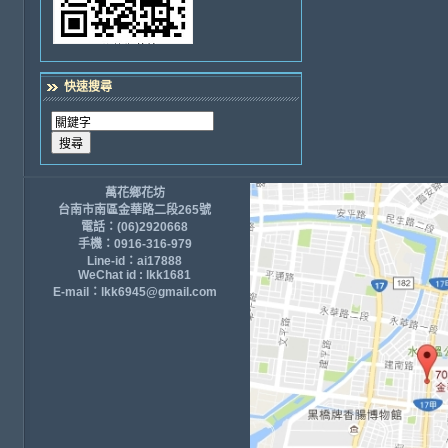
快速搜尋
萬花鄉花坊
台南市南區金華路二段265號
電話：(06)2920668
手機：0916-316-979
Line-id：ai17888
WeChat id : lkk1681
E-mail：lkk6945@gmail.com