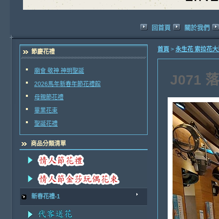
回首頁
關於我們
首頁
>
永生花 索拉花
節慶花禮
廟會 敬神 神明聖誕
J071
2026馬年新春年節花禮館
母親節花禮
畢業花束
聖誕花禮
商品分類清單
新春花禮-1