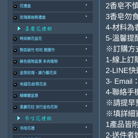
2香皂不
花禮盒
3香皂勿
玫瑰泰迪熊禮盒
4-材料
5-溫馨
時尚鮮花盆花
※訂購方
勢如破竹 旺旺 開運竹
1-線上
綠色植物盆景 多肉植物
2-LINE
金箔玫瑰、康乃馨花束
3- Email
有錢花/鈔票花束
4-聯絡手機:
蝴蝶蘭盆景
※請提早
喜慶花柱 流行金色花架
※填詳細
1產品皆
弔唁花禮
2-送件