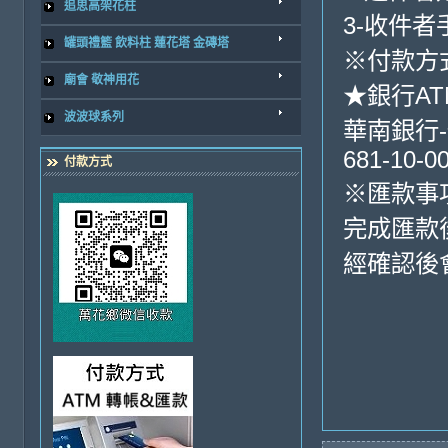
追思高架花柱
3-收件
罐頭禮籃 飲料柱 蓮花塔 金磚塔
※付款方式
廟會 敬神用花
★銀行A
波波球系列
華南銀行-
681-10-0
付款方式
※匯款事
完成匯款
經確認後