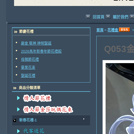
回首頁
關於我們
首頁
>
花禮盒
節慶花禮
廟會 敬神 神明聖誕
Q05
2026馬年新春年節花禮館
母親節花禮
畢業花束
聖誕花禮
商品分類清單
新春花禮-1