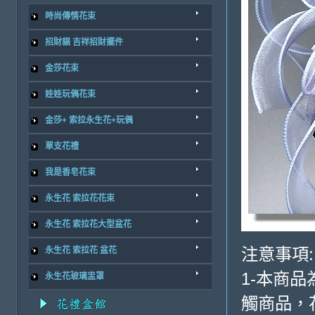
時尚傳情花束
招財貓 吉祥招財擺件
金莎花束
娃娃玩偶花束
金莎+ 索拉永生花+玩偶
單支花禮
我是香皂花束
永生花 索拉花花束
永生花 索拉花大型盆花
注意事項:
永生花 索拉花 盆花
1-本商
永生花玻璃盅罩
觸商品，