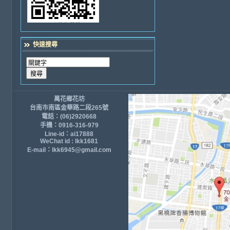
快速搜尋
萬花鄉花坊
台南市南區金華路二段265號
電話：(06)2920668
手機：0916-316-979
Line-id：ai17888
WeChat id : lkk1681
E-mail：lkk6945@gmail.com