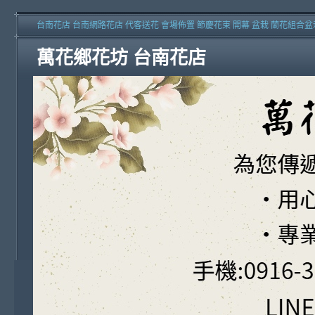
台南花店 台南網路花店 代客送花 會場佈置 節慶花束 開幕 盆栽 蘭花組合盆
萬花鄉花坊 台南花店