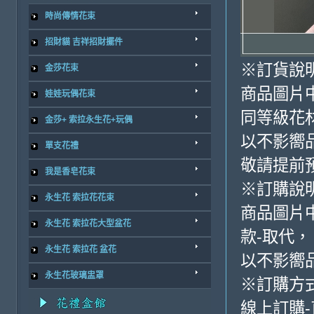
時尚傳情花束
招財貓 吉祥招財擺件
※訂貨說
金莎花束
商品圖片
娃娃玩偶花束
同等級花
金莎+ 索拉永生花+玩偶
以不影嚮
單支花禮
敬請提前
我是香皂花束
※訂購說
永生花 索拉花花束
商品圖片
永生花 索拉花大型盆花
款-取代，
永生花 索拉花 盆花
以不影嚮
永生花玻璃盅罩
※訂購方
線上訂購