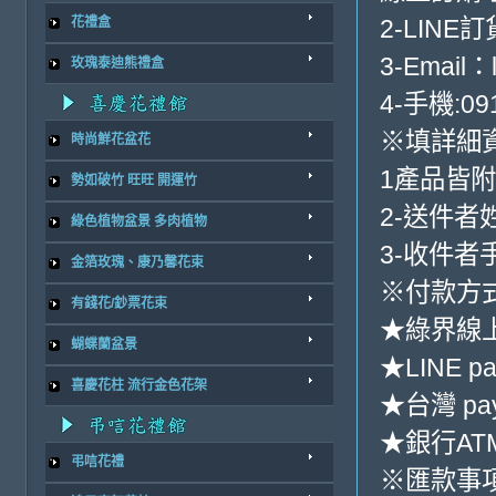
2-LINE訂
花禮盒
3-Email：
玫瑰泰迪熊禮盒
4-手機:091
※填詳細
時尚鮮花盆花
1產品皆
勢如破竹 旺旺 開運竹
2-送件者
綠色植物盆景 多肉植物
3-收件者
金箔玫瑰、康乃馨花束
※付款方式
有錢花/鈔票花束
★綠界線
蝴蝶蘭盆景
★LINE pa
喜慶花柱 流行金色花架
★台灣 pa
★銀行ATM
弔唁花禮
※匯款事