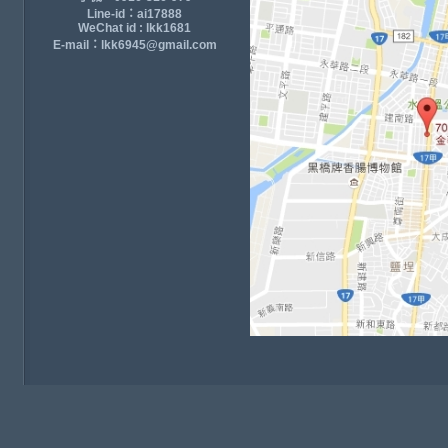
Line-id：ai17888
WeChat id : lkk1681
E-mail：lkk6945@gmail.com