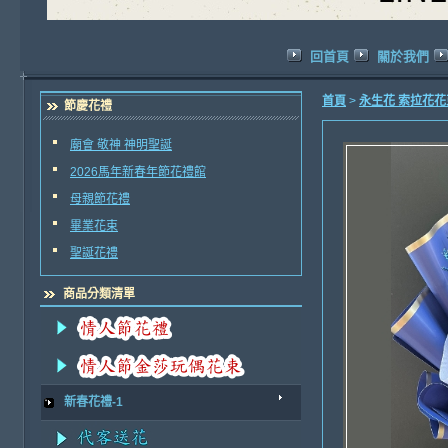
回首頁
關於我們
首頁
>
永生花 索拉花
節慶花禮
廟會 敬神 神明聖誕
2026馬年新春年節花禮館
母親節花禮
畢業花束
聖誕花禮
商品分類清單
新春花禮-1