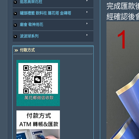
追思高架花柱
完成匯款
罐頭禮籃 飲料柱 蓮花塔 金磚塔
經確認後
廟會 敬神用花
波波球系列
付款方式