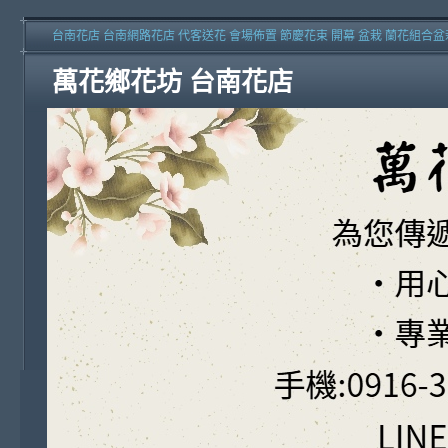
台南花店 台南網路花店 代客送花 會場佈置 節慶花束 開幕 盆栽 蘭花組合盆
萬花鄉花坊 台南花店