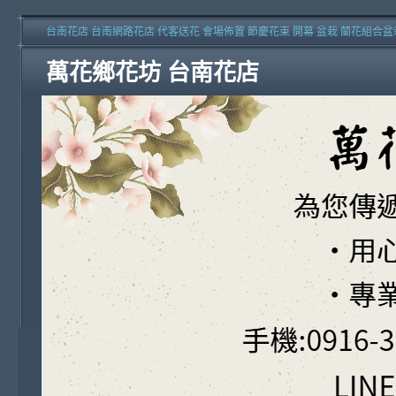
台南花店 台南網路花店 代客送花 會場佈置 節慶花束 開幕 盆栽 蘭花組合盆
萬花鄉花坊 台南花店