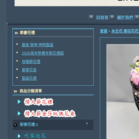
回首頁
關於我們
首頁
>
永生花 索拉花
節慶花禮
廟會 敬神 神明聖誕
2026馬年新春年節花禮館
母親節花禮
畢業花束
聖誕花禮
商品分類清單
新春花禮-1