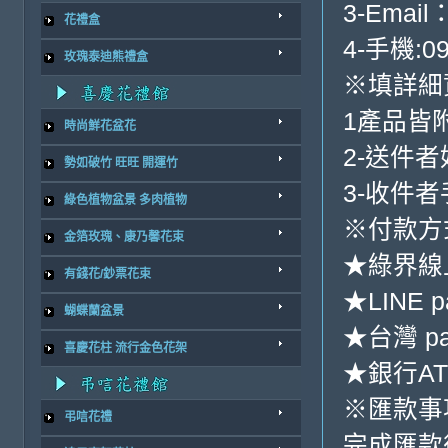
3-Email
花禮盒
4-手機:09
玫瑰泰迪熊禮盒
※填詳細
1產品皆
時尚鮮花盆花
2-送件
勢如破竹 旺旺 開運竹
3-收件
綠色植物盆景 多肉植物
※付款方
金箔玫瑰、康乃馨花束
★綠界線
有錢花/鈔票花束
★LINE p
蝴蝶蘭盆景
★台灣 p
喜慶花柱 流行金色花架
★銀行ATM
※匯款事
弔唁花禮
完成匯款