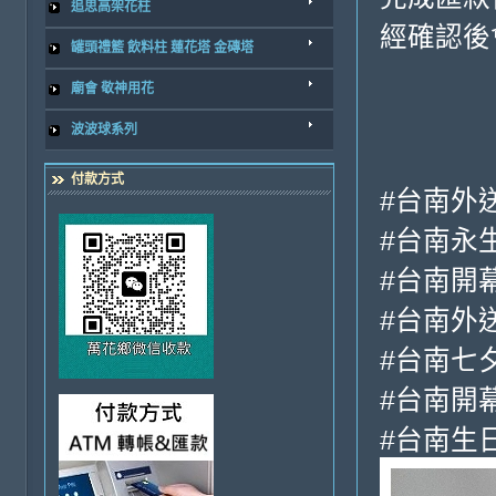
追思高架花柱
經確認後
罐頭禮籃 飲料柱 蓮花塔 金磚塔
廟會 敬神用花
波波球系列
付款方式
#台南外
#台南永
#台南開
#台南外
#台南七
#台南開
#台南生