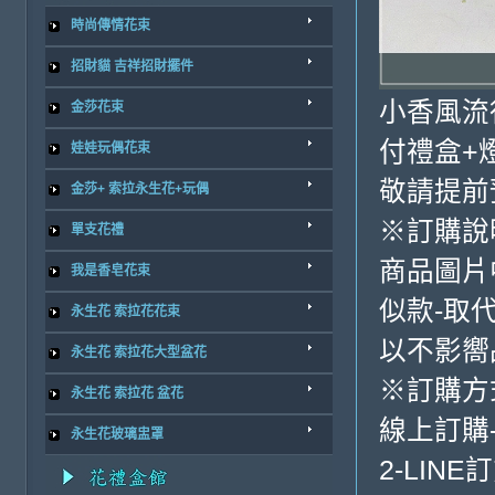
時尚傳情花束
招財貓 吉祥招財擺件
小香風流
金莎花束
付禮盒+
娃娃玩偶花束
敬請提前
金莎+ 索拉永生花+玩偶
※訂購說
單支花禮
商品圖片
我是香皂花束
似款-取
永生花 索拉花花束
以不影嚮
永生花 索拉花大型盆花
※訂購方
永生花 索拉花 盆花
線上訂購
永生花玻璃盅罩
2-LINE