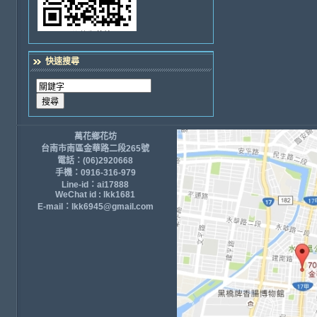
快速搜尋
萬花鄉花坊
台南市南區金華路二段265號
電話：(06)2920668
手機：0916-316-979
Line-id：ai17888
WeChat id : lkk1681
E-mail：lkk6945@gmail.com