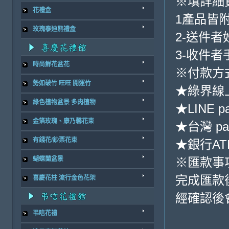
※填詳細
花禮盒
1產品皆
玫瑰泰迪熊禮盒
2-送件
3-收件
時尚鮮花盆花
※付款方
勢如破竹 旺旺 開運竹
★綠界線
綠色植物盆景 多肉植物
★LINE p
金箔玫瑰、康乃馨花束
★台灣 pa
有錢花/鈔票花束
★銀行ATM
※匯款事
蝴蝶蘭盆景
完成匯款
喜慶花柱 流行金色花架
經確認後
弔唁花禮