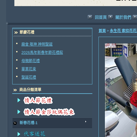
回首頁
關於我們
首頁
>
永生花 索拉花
節慶花禮
廟會 敬神 神明聖誕
2026馬年新春年節花禮館
母親節花禮
畢業花束
聖誕花禮
商品分類清單
新春花禮-1