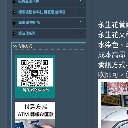
追思高架花柱
罐頭禮籃 飲料柱 蓮花塔 金磚塔
永生花養
廟會 敬神用花
永生花又
波波球系列
水染色、
付款方式
成本高昂
養護方式
吹即可，