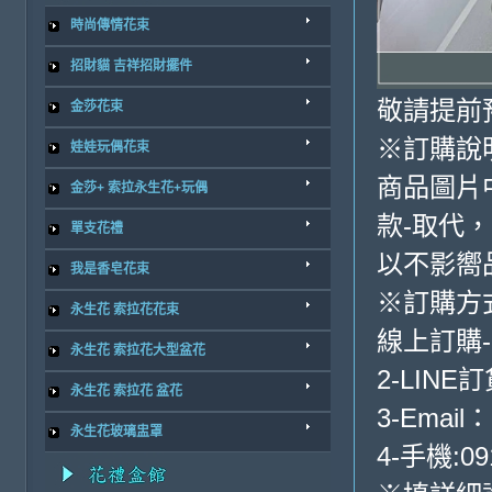
時尚傳情花束
招財貓 吉祥招財擺件
敬請提前
金莎花束
※訂購說
娃娃玩偶花束
商品圖片
金莎+ 索拉永生花+玩偶
款-取代，
單支花禮
以不影嚮
我是香皂花束
※訂購方
永生花 索拉花花束
線上訂購
永生花 索拉花大型盆花
2-LINE訂
永生花 索拉花 盆花
3-Email：
永生花玻璃盅罩
4-手機:09