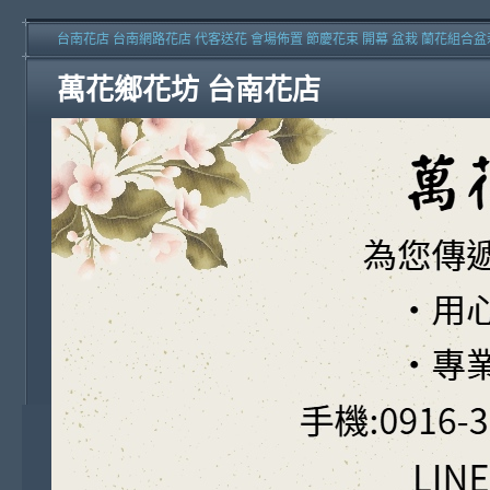
台南花店 台南網路花店 代客送花 會場佈置 節慶花束 開幕 盆栽 蘭花組合盆
萬花鄉花坊 台南花店