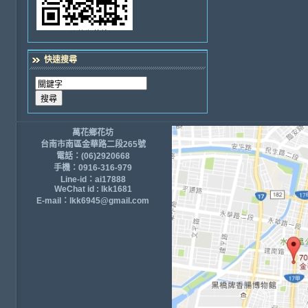
快速搜尋
萬花鄉花坊
台南市南區金華路二段265號
電話：(06)2920668
手機：0916-316-979
Line-id：ai17888
WeChat id : lkk1681
E-mail：lkk6945@gmail.com