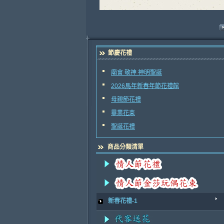
節慶花禮
廟會 敬神 神明聖誕
2026馬年新春年節花禮館
母親節花禮
畢業花束
聖誕花禮
商品分類清單
新春花禮-1