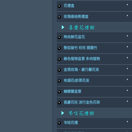
花禮盒
玫瑰泰迪熊禮盒
時尚鮮花盆花
勢如破竹 旺旺 開運竹
綠色植物盆景 多肉植物
金箔玫瑰、康乃馨花束
有錢花/鈔票花束
蝴蝶蘭盆景
喜慶花柱 流行金色花架
弔唁花禮