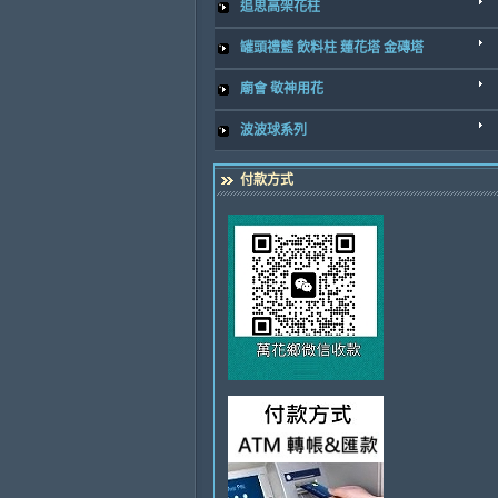
追思高架花柱
罐頭禮籃 飲料柱 蓮花塔 金磚塔
廟會 敬神用花
波波球系列
付款方式