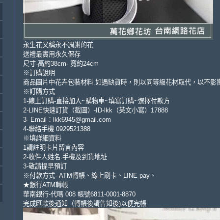
永生花又稱永不凋謝的花
送禮最實用永久保存
尺寸-高約38cm- 寬約24cm
※訂購說明
商品圖片中花卉包裝材料.如遇缺貨時，則以同等級花材取代，以不影
※訂購方式
1-線上訂購-直接加入~購物車~填寫訂購~選擇付款方
2-LINE快速訂貨（截圖）-ID-lkk（英文小寫）17888
3- Email：lkk6945@gmail.com
4-聯絡手機:0929521388
※填詳細資料
1請註明卡片留言內容
2-收件人姓名.手機及到貨地址
3-敬請提早預訂
※付款方式- ATM轉帳、線上刷卡、LINE pay、
★銀行ATM轉帳
華南銀行-代嗎 008 帳號6811-0001-8870
完成匯款後通知（轉帳後請告知後)以便完帳