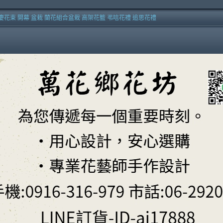
慶花束 開幕 盆栽 蘭花組合盆栽 高架花籃 弔唁花禮 追思花禮