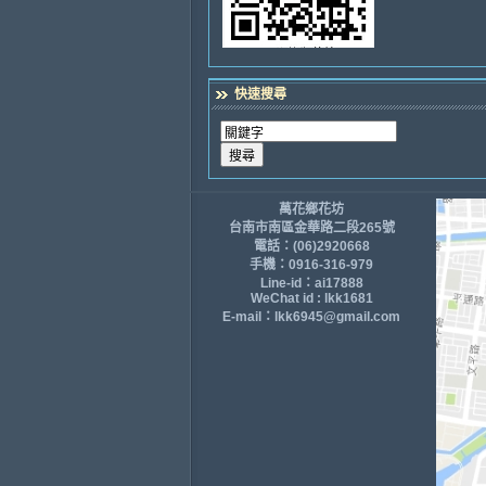
快速搜尋
萬花鄉花坊
台南市南區金華路二段265號
電話：(06)2920668
手機：0916-316-979
Line-id：ai17888
WeChat id : lkk1681
E-mail：lkk6945@gmail.com