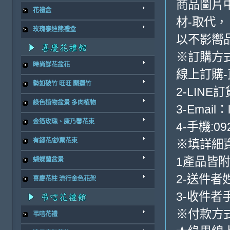
商品圖片
花禮盒
材-取代，
玫瑰泰迪熊禮盒
以不影嚮
※訂購方
時尚鮮花盆花
線上訂購
勢如破竹 旺旺 開運竹
2-LINE訂
綠色植物盆景 多肉植物
3-Email：
金箔玫瑰、康乃馨花束
4-手機:09
有錢花/鈔票花束
※填詳細
1產品皆
蝴蝶蘭盆景
2-送件者
喜慶花柱 流行金色花架
3-收件者
※付款方式
弔唁花禮