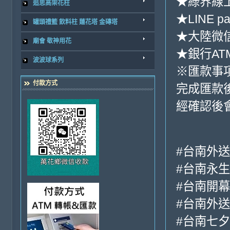
★綠界線
追思高架花柱
★LINE pa
罐頭禮籃 飲料柱 蓮花塔 金磚塔
★大陸微信收
廟會 敬神用花
★銀行ATM
波波球系列
※匯款事
付款方式
完成匯款
經確認後
#台南外
#台南永
#台南開
#台南外
#台南七