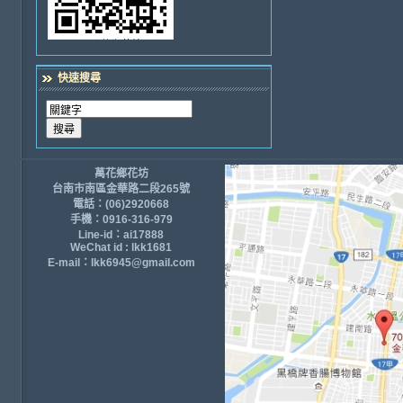
快速搜尋
萬花鄉花坊
台南市南區金華路二段265號
電話：(06)2920668
手機：0916-316-979
Line-id：ai17888
WeChat id : lkk1681
E-mail：lkk6945@gmail.com