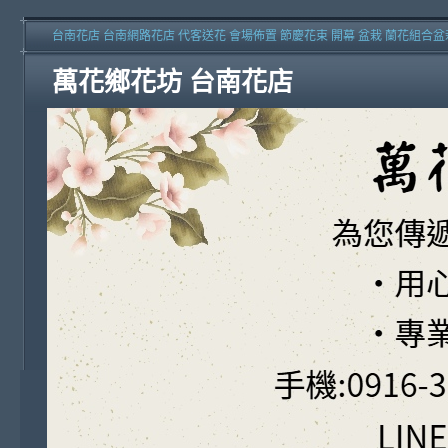
台南花店 台南網路花店 代客送花 會場佈置 節慶花束 開幕 盆栽 蘭花組合盆
萬花鄉花坊 台南花店