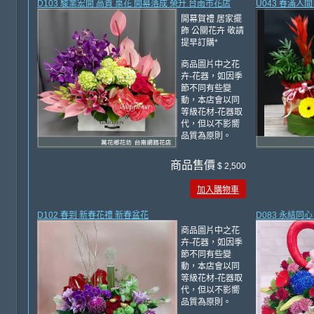
D103 駿業宏開 高貴 桌花 開幕落成 榮升 台南市花店
U043 春滿人
開幕賀禮 居家擺
飾 公關花卉 敬請
提早訂購*
商品圖片中之花
卉-花器，如因季
節不同有些變
動，本店會以同
等級花材-花器取
代，但以不影嚮
品質為原則。
商品售價
$ 2,500
加入購物車
D102 春到 新春花禮 新春盆花
D083 永結同
商品圖片中之花
卉-花器，如因季
節不同有些變
動，本店會以同
等級花材-花器取
代，但以不影嚮
品質為原則。