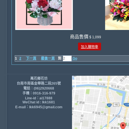
商品售價
$ 1,099
加入購物車
1
2
下一頁
最後一頁
到
Go
萬花鄉花坊
台南市南區金華路二段265號
電話：(06)2920668
手機：0916-316-979
Line-id：ai17888
WeChat id : lkk1681
E-mail：lkk6945@gmail.com