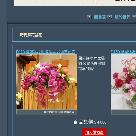
回首頁
關於我們
時尚鮮花盆花
D113 會場講台花 會議桌 台南市花店
D159 感恩媽
開幕賀禮 居家擺
飾 公關花卉 敬請
提早訂購*
商品售價
$ 4,000
加入購物車