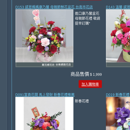
D153 感恩媽媽康乃馨 母親節鮮花盆花 台南市花店
D143 溫馨 
進口康乃馨盆花
母親節花禮 敬請
提早訂購*
商品售價
$ 1,999
加入購物車
D091富貴花開 馬上發財 新春花禮推薦
D019 新春花
新春花禮