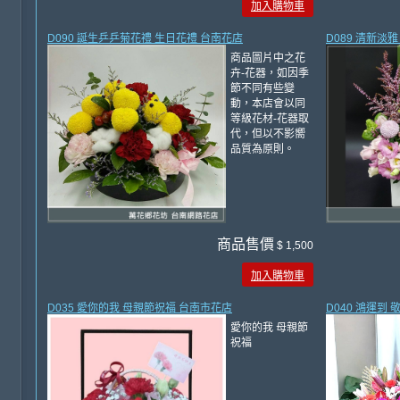
加入購物車
D090 誕生乒乒菊花禮 生日花禮 台南花店
D089 清新淡
商品圖片中之花
卉-花器，如因季
節不同有些變
動，本店會以同
等級花材-花器取
代，但以不影嚮
品質為原則。
商品售價
$ 1,500
加入購物車
D035 愛你的我 母親節祝福 台南市花店
D040 鴻運到
愛你的我 母親節
祝福