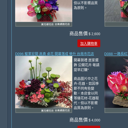
但以不影嚮品質
為原則。
商品售價
$ 2,600
加入購物車
D096 駿業宏開 高貴 桌花 開幕落成 榮升 台南市花店
D088 一路長
開幕賀禮 居家擺
飾 公關花卉 敬請
提早訂購*
商品圖片中之花
卉-花器，如因季
節不同有些變
動，本店會以同
等級花材-花器取
代，但以不影嚮
品質為原則。
商品售價
$ 4,000