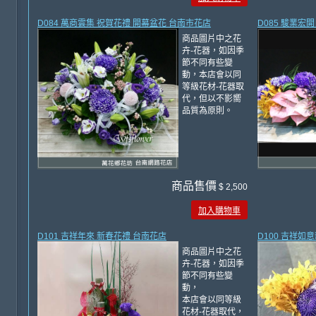
D084 萬商雲集 祝賀花禮 開幕盆花 台南市花店
D085 駿業宏
商品圖片中之花
卉-花器，如因季
節不同有些變
動，本店會以同
等級花材-花器取
代，但以不影嚮
品質為原則。
商品售價
$ 2,500
加入購物車
D101 吉祥年來 新春花禮 台南花店
D100 吉祥如
商品圖片中之花
卉-花器，如因季
節不同有些變
動，
本店會以同等級
花材-花器取代，