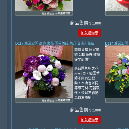
商品售價
$ 1,800
加入購物車
D117 駿業宏開 高貴 桌花 開幕落成 榮升 台南市花店
D114 駿業宏
開幕賀禮 居家擺
飾 公關花卉 敬請
提早訂購*
商品圖片中之花
卉-花器，如因季
節不同有些變
動，本店會以同
等級花材-花器取
代，但以不影嚮
品質為原則。
商品售價
$ 2,000
加入購物車