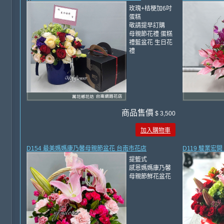
玫瑰+桔梗加6吋
蛋糕
敬請提早訂購
母親節花禮 蛋糕
禮藍盆花 生日花
禮
商品售價
$ 3,500
加入購物車
D154 最美媽媽康乃馨母親節盆花 台南市花店
D119 駿業宏
提籃式
感恩媽媽康乃馨
母親節鮮花盆花