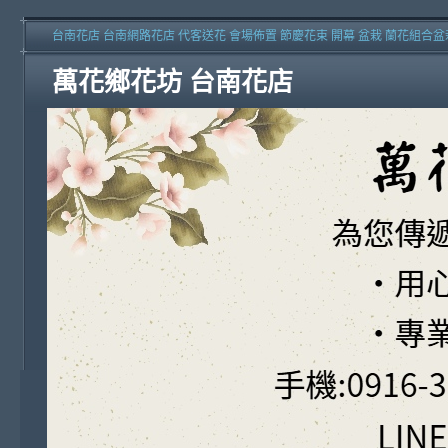
台南花店 台南網路花店 代客送花 會場佈置 節慶花束 開幕 盆栽 蘭花組合盆
萬花鄉花坊 台南花店