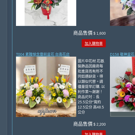
商品售價
$ 1,600
加入購物車
T004 素雅悼念靈前盆花 台南花店
D158 敬神盆
圖片中花材.花器.
裝飾品因廠商每
批進貨而有所不
同如遇缺貨，得
以類似代替。請
儘量提早訂購. 以
利作業～謝謝！
商品尺吋：長
25.5公分*寬約
12.5公分 高48.5
公分
商品售價
$ 2,200
加入購物車