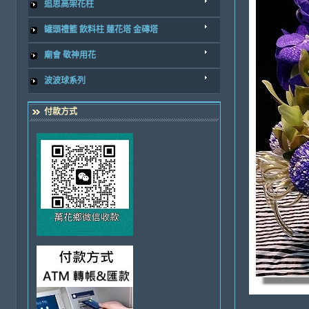
追思高架花柱
罐頭禮籃 飲料柱 蓮花塔 金磚塔
廟會 敬神用花
波波球系列
付款方式