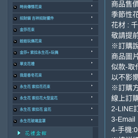
商品售價
時尚傳情花束
季節性
招財貓 吉祥招財擺件
花材 :
金莎花束
敬請提前
娃娃玩偶花束
※訂購
金莎+ 索拉永生花+玩偶
商品圖
單支花禮
似款-取
我是香皂花束
以不影
※訂購
永生花 索拉花花束
線上訂購
永生花 索拉花大型盆花
2-LINE
永生花 索拉花 盆花
3-Email
永生花玻璃盅罩
4-手機:0