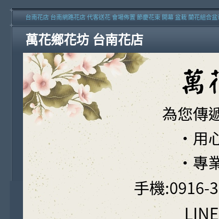
台南花店 台南網路花店 代客送花 會場佈置 節慶花束 開幕 盆栽 蘭花組合盆
萬花鄉花坊 台南花店