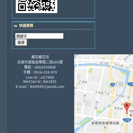
快速搜尋
萬花鄉花坊
台南市南區金華路二段265號
電話：(06)2920668
手機：0916-316-979
Line-id：ai17888
WeChat id : lkk1681
E-mail：lkk6945@gmail.com