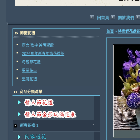
回首頁
關於我們
首頁
>
時尚鮮花盆
節慶花禮
廟會 敬神 神明聖誕
2026馬年新春年節花禮館
母親節花禮
畢業花束
聖誕花禮
商品分類清單
新春花禮-1