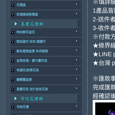
※填詳
花禮盒
1產品
玫瑰泰迪熊禮盒
2-送件
3-收件
時尚鮮花盆花
※付款方
勢如破竹 旺旺 開運竹
★綠界
綠色植物盆景 多肉植物
★LINE 
金箔玫瑰、康乃馨花束
★台灣 p
有錢花/鈔票花束
※匯款
蝴蝶蘭盆景
完成匯
喜慶花柱 流行金色花架
經確認後
弔唁花禮