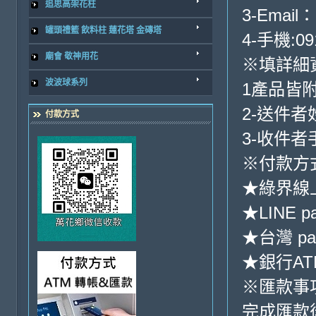
追思高架花柱
3-Email：
罐頭禮籃 飲料柱 蓮花塔 金磚塔
4-手機:09
廟會 敬神用花
※填詳細
波波球系列
1產品皆
2-送件
付款方式
3-收件
※付款方
★綠界線
★LINE p
★台灣 pa
★銀行ATM
※匯款事
完成匯款