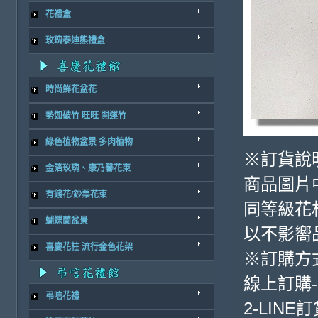
花禮盒
玫瑰泰迪熊禮盒
時尚鮮花盆花
勢如破竹 旺旺 開運竹
綠色植物盆景 多肉植物
※訂貨說
金箔玫瑰、康乃馨花束
商品圖片
有錢花/鈔票花束
同等級花
蝴蝶蘭盆景
以不影嚮
喜慶花柱 流行金色花架
※訂購方
線上訂購
弔唁花禮
2-LINE訂