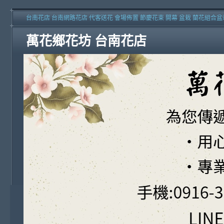
台南花店 台南網路花店 代客送花 會場佈置 節慶花束 開幕 盆栽 蘭花組合盆
萬花鄉花坊 台南花店