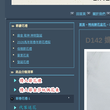
回首頁
關於我們
首頁
>
時尚鮮花盆花
>
節慶花禮
廟會 敬神 神明聖誕
D142
2026馬年新春年節花禮館
母親節花禮
畢業花束
聖誕花禮
商品分類清單
新春花禮-1