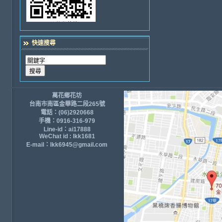
快速搜尋
萬花鄉花坊
台南市南區金華路二段265號
電話：(06)2920668
手機：0916-316-979
Line-id：ai17888
WeChat id : lkk1681
E-mail：lkk6945@gmail.com