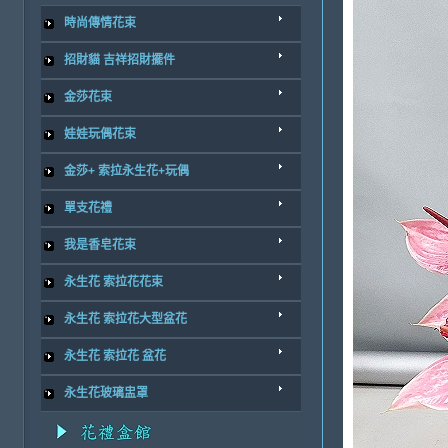
時尚傳情花束
招財貓 吉祥招財擺件
金莎花束
娃娃玩偶花束
金莎+ 索拉永生花+玩偶
單支花禮
我是香皂花束
永生花 索拉花花束
永生花 索拉花大型盆花
永生花 索拉花 盆花
永生花玻璃盅罩