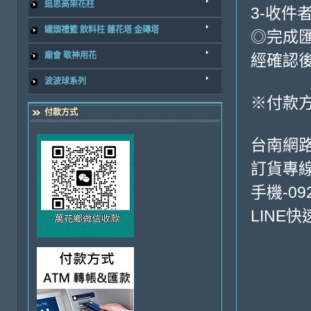
追思高架花柱
3-收件
罐頭禮籃 飲料柱 蓮花塔 金磚塔
◎完成
廟會 敬神用花
經確認
波波球系列
※付款方
付款方式
台南網路
訂貨專線-0
手機-092
LINE快速