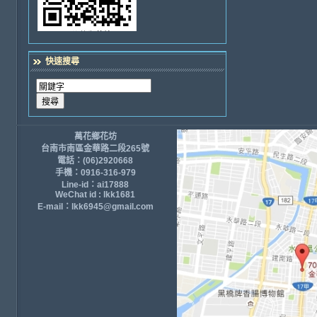
快速搜尋
萬花鄉花坊
台南市南區金華路二段265號
電話：(06)2920668
手機：0916-316-979
Line-id：ai17888
WeChat id : lkk1681
E-mail：lkk6945@gmail.com