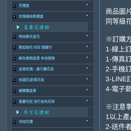
花禮盒
商品圖
玫瑰泰迪熊禮盒
同等級
時尚鮮花盆花
※訂購
1-線上
勢如破竹 旺旺 開運竹
1-傳真
綠色植物盆景 多肉植物
2-手機訂
金箔玫瑰、康乃馨花束
3-LINE
有錢花/鈔票花束
4-電子郵
蝴蝶蘭盆景
喜慶花柱 流行金色花架
※注意
1以上
弔唁花禮
2-送件