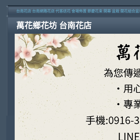
台南花店 台南網路花店 代客送花 會場佈置 節慶花束 開幕 盆栽 蘭花組合盆
萬花鄉花坊 台南花店