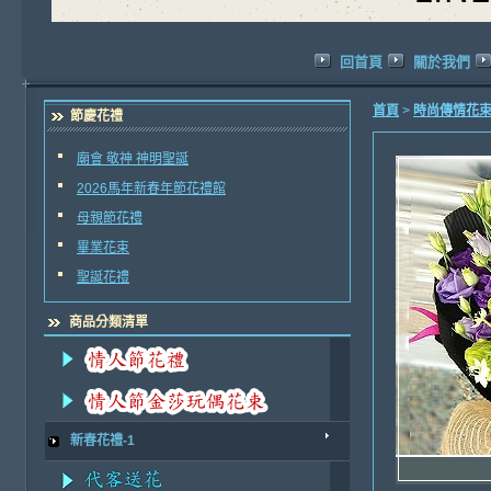
回首頁
關於我們
首頁
>
時尚傳情花
節慶花禮
廟會 敬神 神明聖誕
2026馬年新春年節花禮館
母親節花禮
畢業花束
聖誕花禮
商品分類清單
新春花禮-1