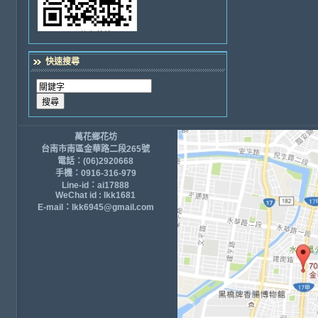
快速搜尋
萬花鄉花坊
台南市南區金華路二段265號
電話：(06)2920668
手機：0916-316-979
Line-id：ai17888
WeChat id : lkk1681
E-mail：lkk6945@gmail.com