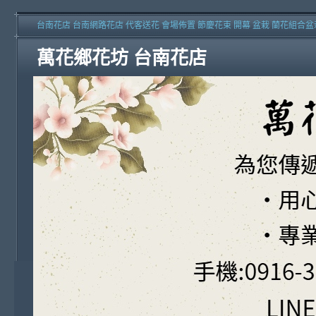
台南花店 台南網路花店 代客送花 會場佈置 節慶花束 開幕 盆栽 蘭花組合盆
萬花鄉花坊 台南花店