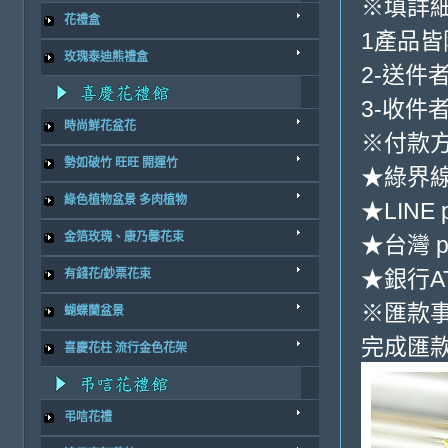
※填詳
花禮盒
1產品
玫瑰泰迪熊禮盒
2-送件
3-收件
時尚鮮花盆花
※付款方
勢如破竹 旺旺 開運竹
★綠界
綠色植物盆景 多肉植物
★LINE 
金箔玫瑰、康乃馨花束
★台灣 p
★銀行AT
有錢花/鈔票花束
※匯款
蝴蝶蘭盆景
完成匯
喜慶花柱 流行金色花架
弔唁花禮