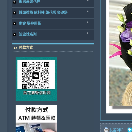
追思高架花柱
罐頭禮籃 飲料柱 蓮花塔 金磚塔
廟會 敬神用花
波波球系列
付款方式
友善列印