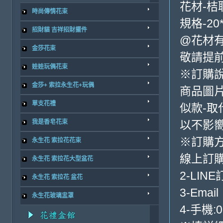
花材-桔
時尚傳情花束
規格-20*
招財貓 吉祥招財擺件
@花材
金莎花束
敬請提前
娃娃玩偶花束
※訂購
金莎+ 索拉永生花+玩偶
商品圖
單支花禮
似款-取
我是香皂花束
以不影
※訂購
永生花 索拉花花束
線上訂購
永生花 索拉花大型盆花
2-LINE
永生花 索拉花 盆花
3-Email
永生花玻璃盅罩
4-手機:0