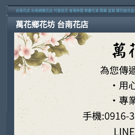
台南花店 台南網路花店 代客送花 會場佈置 節慶花束 開幕 盆栽 蘭花組合盆
萬花鄉花坊 台南花店