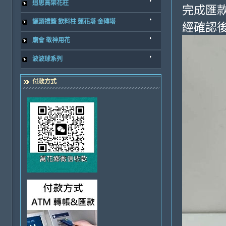
追思高架花柱
完成匯
罐頭禮籃 飲料柱 蓮花塔 金磚塔
經確認後
廟會 敬神用花
波波球系列
付款方式