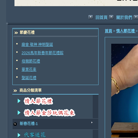
回首頁
關於我們
首頁
>
情人節花禮
節慶花禮
廟會 敬神 神明聖誕
2026馬年新春年節花禮館
母親節花禮
畢業花束
聖誕花禮
商品分類清單
新春花禮-1