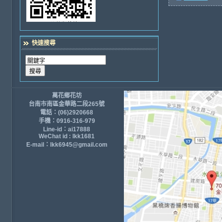
快速搜尋
萬花鄉花坊
台南市南區金華路二段265號
電話：(06)2920668
手機：0916-316-979
Line-id：ai17888
WeChat id : lkk1681
E-mail：lkk6945@gmail.com