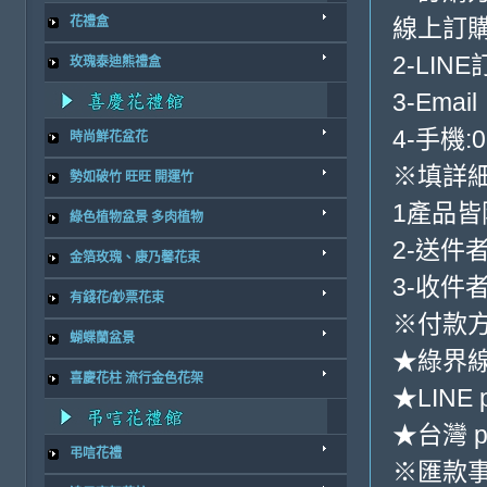
線上訂購
花禮盒
2-LINE
玫瑰泰迪熊禮盒
3-Email
4-手機:0
時尚鮮花盆花
※填詳
勢如破竹 旺旺 開運竹
1產品
綠色植物盆景 多肉植物
2-送件
金箔玫瑰、康乃馨花束
3-收件
有錢花/鈔票花束
※付款方
蝴蝶蘭盆景
★綠界
喜慶花柱 流行金色花架
★LINE 
★台灣 p
弔唁花禮
※匯款