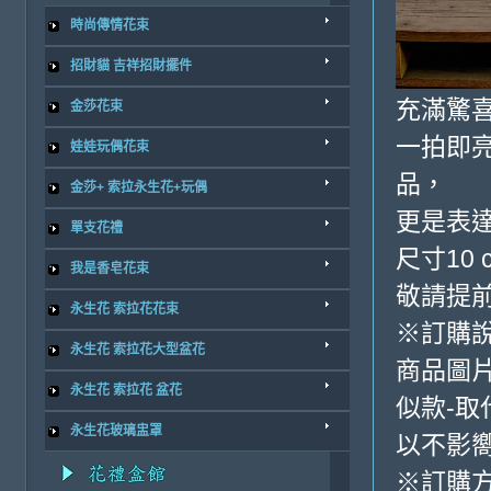
時尚傳情花束
招財貓 吉祥招財擺件
充滿驚
金莎花束
一拍即
娃娃玩偶花束
品，
金莎+ 索拉永生花+玩偶
更是表
單支花禮
尺寸10 
我是香皂花束
敬請提前
永生花 索拉花花束
※訂購
永生花 索拉花大型盆花
商品圖
永生花 索拉花 盆花
似款-取
永生花玻璃盅罩
以不影
※訂購