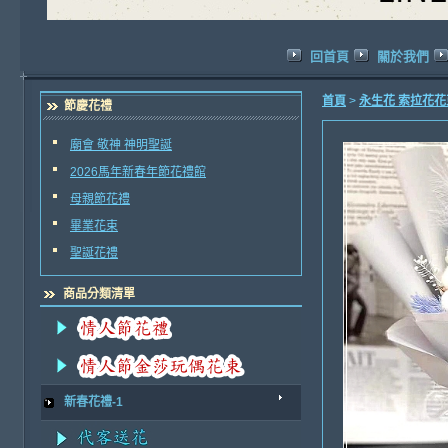
回首頁
關於我們
首頁
>
永生花 索拉花
節慶花禮
廟會 敬神 神明聖誕
2026馬年新春年節花禮館
母親節花禮
畢業花束
聖誕花禮
商品分類清單
新春花禮-1