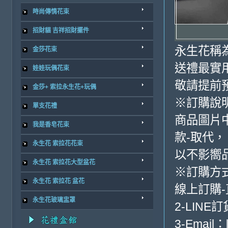
時尚傳情花束
招財貓 吉祥招財擺件
永生花稱
金莎花束
送禮最實
娃娃玩偶花束
敬請提前
金莎+ 索拉永生花+玩偶
※訂購說
單支花禮
商品圖片
我是香皂花束
款-取代，
永生花 索拉花花束
以不影嚮
永生花 索拉花大型盆花
※訂購方
永生花 索拉花 盆花
線上訂購
永生花玻璃盅罩
2-LINE訂
3-Email：