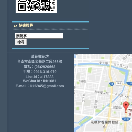
快速搜尋
萬花鄉花坊
台南市南區金華路二段265號
電話：(06)2920668
手機：0916-316-979
Line-id：ai17888
WeChat id : lkk1681
E-mail：lkk6945@gmail.com