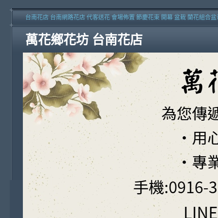
台南花店 台南網路花店 代客送花 會場佈置 節慶花束 開幕 盆栽 蘭花組合盆
萬花鄉花坊 台南花店