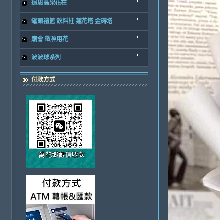
追思高架花柱
罐頭禮籃 飲料柱 蓮花塔 金磚塔
廟會 敬神用花
波波球系列
付款方式