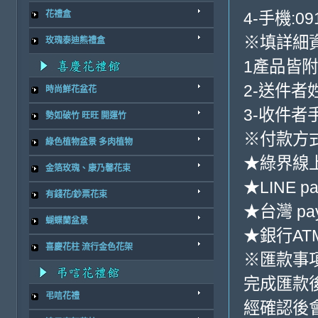
4-手機:091
花禮盒
※填詳細
玫瑰泰迪熊禮盒
1產品皆
2-送件者
時尚鮮花盆花
3-收件者
勢如破竹 旺旺 開運竹
※付款方式
綠色植物盆景 多肉植物
★綠界線
金箔玫瑰、康乃馨花束
★LINE pa
有錢花/鈔票花束
★台灣 pa
蝴蝶蘭盆景
★銀行ATM
喜慶花柱 流行金色花架
※匯款事
完成匯款
弔唁花禮
經確認後