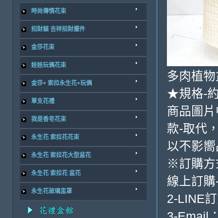
時尚傳情花束
招財貓 吉祥招財擺件
金莎花束
娃娃玩偶花束
多肉植物
金莎+ 索拉永生花+玩偶
★規格-約
單支花禮
商品圖片
我是香皂花束
款-取代
永生花 索拉花花束
以不影嚮
永生花 索拉花大型盆花
※訂購方
永生花 索拉花 盆花
線上訂購
永生花玻璃盅罩
2-LINE
3-Email