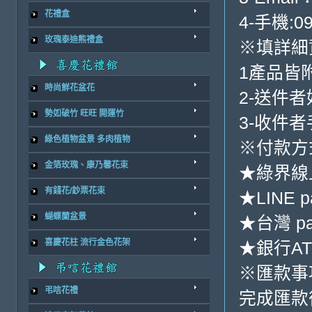
花禮盒
4-手機:09
玫瑰泰迪熊禮盒
※填詳細
1產品皆
時尚鮮花盆花
2-送件
勢如破竹 旺旺 開運竹
3-收件
綠色植物盆景 多肉植物
※付款方
金箔玫瑰、康乃馨花束
★綠界線
有錢花/鈔票花束
★LINE p
蝴蝶蘭盆景
★台灣 p
喜慶花柱 流行金色花架
★銀行ATM
※匯款事
弔唁花禮
完成匯款