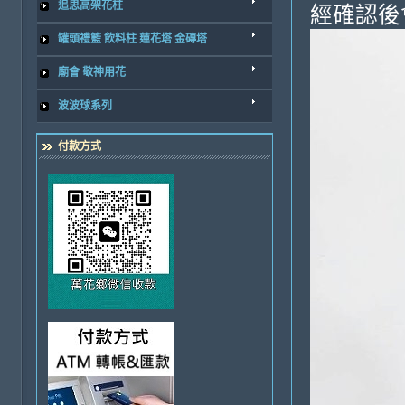
追思高架花柱
經確認後
罐頭禮籃 飲料柱 蓮花塔 金磚塔
廟會 敬神用花
波波球系列
付款方式