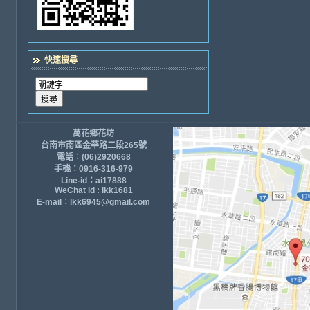
快速搜尋
萬花鄉花坊
台南市南區金華路二段265號
電話：(06)2920668
手機：0916-316-979
Line-id：ai17888
WeChat id : lkk1681
E-mail：lkk6945@gmail.com