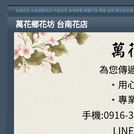
台南花店 台南網路花店 代客送花 會場佈置 節慶花束 開幕 盆栽 蘭花組合盆
萬花鄉花坊 台南花店