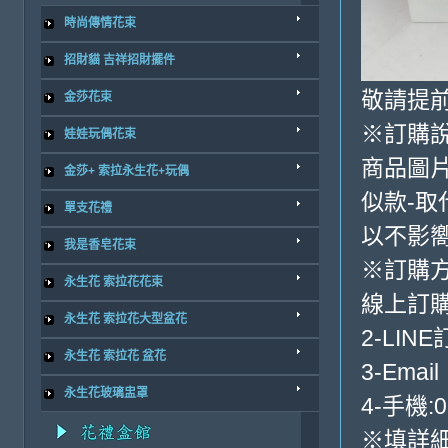
時尚傳情花束
招財貓 吉祥招財擺件
敬請提前
金莎花束
※訂購
娃娃玩偶花束
商品圖
金莎+ 索拉永生花+玩偶
似款-取
單支花禮
以不影
我是香皂花束
※訂購
永生花 索拉花花束
線上訂購
永生花 索拉花大型盆花
2-LINE
永生花 索拉花 盆花
3-Email
永生花玻璃盅罩
4-手機:0
※填詳