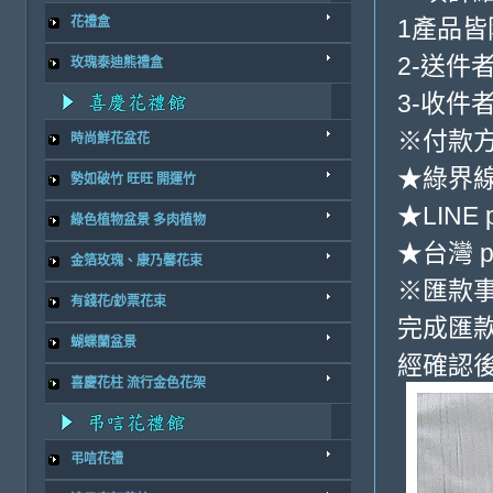
1產品
花禮盒
2-送件
玫瑰泰迪熊禮盒
3-收件
※付款方
時尚鮮花盆花
★綠界
勢如破竹 旺旺 開運竹
★LINE 
綠色植物盆景 多肉植物
★台灣 p
金箔玫瑰、康乃馨花束
※匯款
有錢花/鈔票花束
完成匯
蝴蝶蘭盆景
經確認後
喜慶花柱 流行金色花架
弔唁花禮