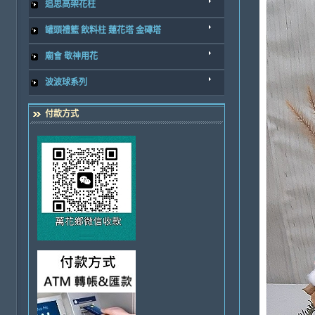
追思高架花柱
罐頭禮籃 飲料柱 蓮花塔 金磚塔
廟會 敬神用花
波波球系列
付款方式