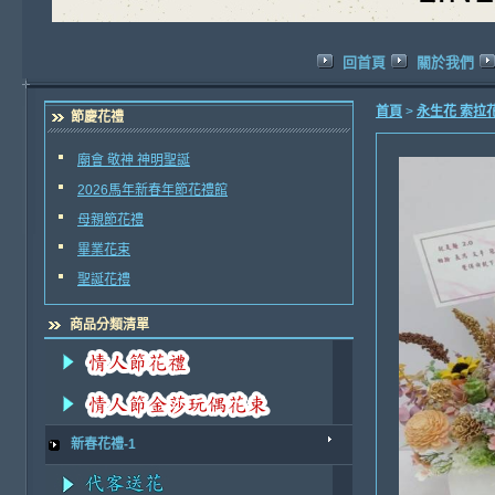
回首頁
關於我們
首頁
>
永生花 索拉
節慶花禮
廟會 敬神 神明聖誕
2026馬年新春年節花禮館
母親節花禮
畢業花束
聖誕花禮
商品分類清單
新春花禮-1