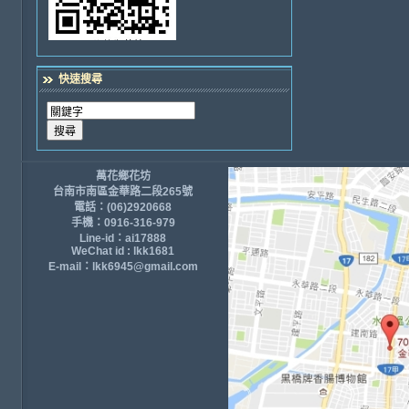
快速搜尋
萬花鄉花坊
台南市南區金華路二段265號
電話：(06)2920668
手機：0916-316-979
Line-id：ai17888
WeChat id : lkk1681
E-mail：lkk6945@gmail.com