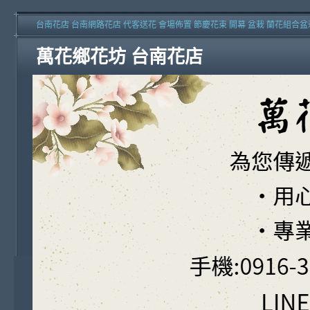
台南花店 台南網路花店 代客送花 會場佈置 節慶花束 開幕 盆栽 蘭花組合盆
萬花鄉花坊 台南花店