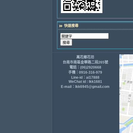
快速搜尋
萬花鄉花坊
台南市南區金華路二段265號
電話：(06)2920668
手機：0916-316-979
Line-id：ai17888
WeChat id : lkk1681
E-mail：lkk6945@gmail.com