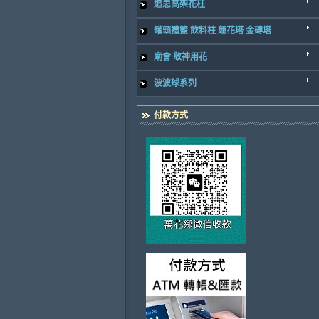
追思高架花柱
罐頭禮籃 飲料柱 蓮花塔 金磚塔
廟會 敬神用花
波波球系列
付款方式