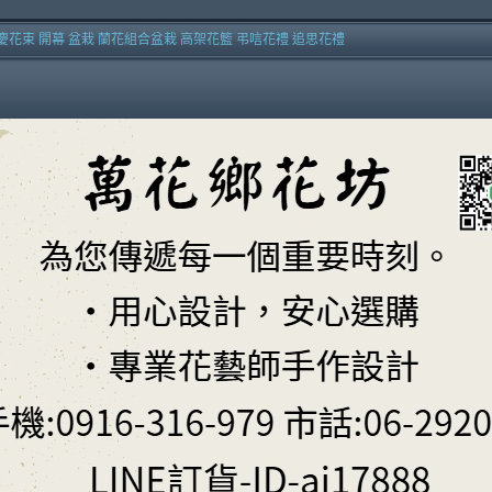
慶花束 開幕 盆栽 蘭花組合盆栽 高架花籃 弔唁花禮 追思花禮