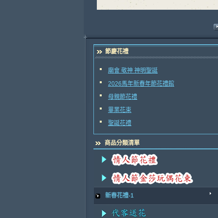
節慶花禮
廟會 敬神 神明聖誕
2026馬年新春年節花禮館
母親節花禮
畢業花束
聖誕花禮
商品分類清單
新春花禮-1