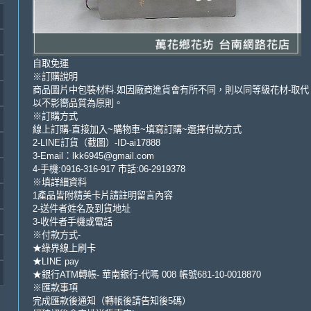
自取免運
※訂購說明
商品圖片中包裝材料.如因廠商進貨會有所不同，則以同等級花材-取代
以不影嚮品質為原則。
※訂購方式
線上訂購-直接加入~購物車~填寫訂購~選擇付款方式
2-LINE訂貨（截圖）-ID-ai17888
3-Email：lkk6945@gmail.com
4-手機:0916-316-917 市話:06-2919378
※填詳細資料
1產品皆附精美卡片請註明留言內容
2-送件者姓名及到貨地址
3-收件者手機或電話
※付款方式-
★綠界線上刷卡
★LINE pay
★銀行ATM轉帳- 華南銀行-代嗎 008 帳號681-10-0018870
※匯款事項
完成匯款後通知（轉帳後請告知後5碼）