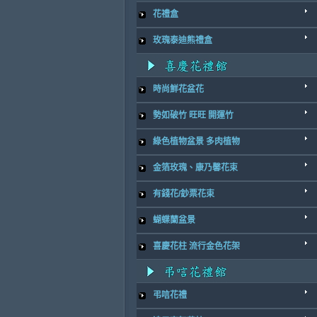
花禮盒
玫瑰泰迪熊禮盒
時尚鮮花盆花
勢如破竹 旺旺 開運竹
綠色植物盆景 多肉植物
金箔玫瑰、康乃馨花束
有錢花/鈔票花束
蝴蝶蘭盆景
喜慶花柱 流行金色花架
弔唁花禮