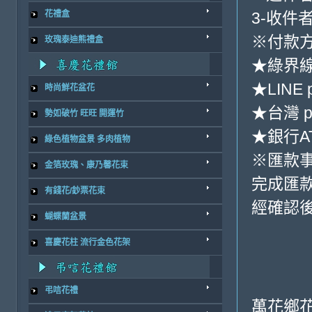
3-收件
花禮盒
※付款方
玫瑰泰迪熊禮盒
★綠界
★LINE 
時尚鮮花盆花
★台灣 p
勢如破竹 旺旺 開運竹
★銀行AT
綠色植物盆景 多肉植物
※匯款
金箔玫瑰、康乃馨花束
完成匯
有錢花/鈔票花束
經確認後
蝴蝶蘭盆景
喜慶花柱 流行金色花架
弔唁花禮
萬花鄉