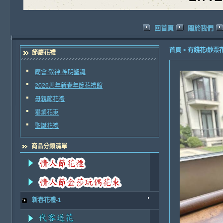
回首頁
關於我們
首頁
>
有錢花/鈔票
節慶花禮
廟會 敬神 神明聖誕
2026馬年新春年節花禮館
母親節花禮
畢業花束
聖誕花禮
商品分類清單
新春花禮-1