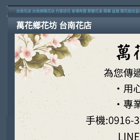
台南花店 台南網路花店 代客送花 會場佈置 節慶花束 開幕 盆栽 蘭花組合盆
萬花鄉花坊 台南花店