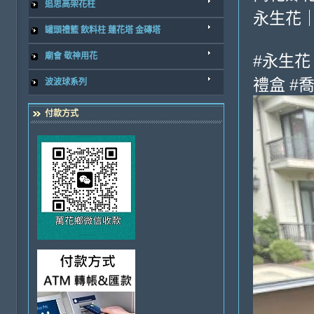
追思高架花柱
永生花
罐頭禮籃 飲料柱 蓮花塔 金磚塔
廟會 敬神用花
#永生花
禮盒 #
波波球系列
付款方式