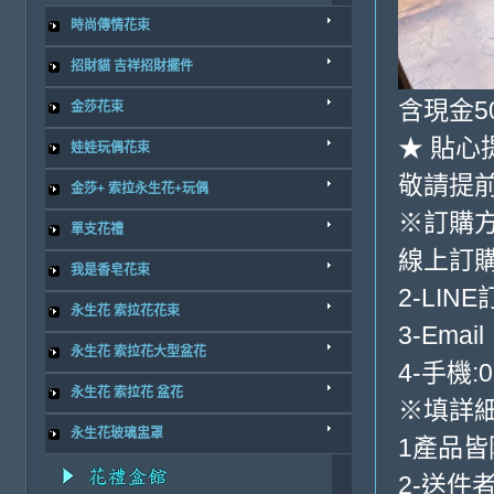
時尚傳情花束
招財貓 吉祥招財擺件
含現金5
金莎花束
★ 貼心
娃娃玩偶花束
敬請提
金莎+ 索拉永生花+玩偶
※訂購
單支花禮
線上訂購
我是香皂花束
2-LINE
永生花 索拉花花束
3-Email
永生花 索拉花大型盆花
4-手機:0
永生花 索拉花 盆花
※填詳
永生花玻璃盅罩
1產品
2-送件