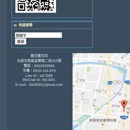
快速搜尋
萬花鄉花坊
台南市南區金華路二段265號
電話：(06)2920668
手機：0916-316-979
Line-id：ai17888
WeChat id : lkk1681
E-mail：lkk6945@gmail.com