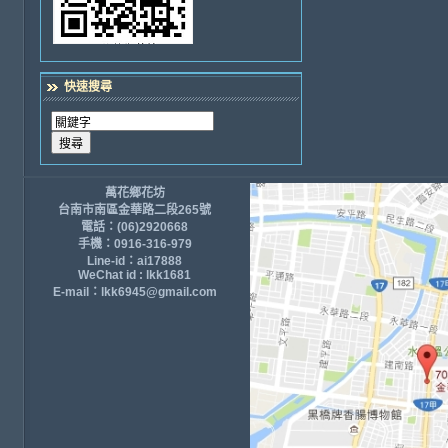
快速搜尋
萬花鄉花坊
台南市南區金華路二段265號
電話：(06)2920668
手機：0916-316-979
Line-id：ai17888
WeChat id : lkk1681
E-mail：lkk6945@gmail.com