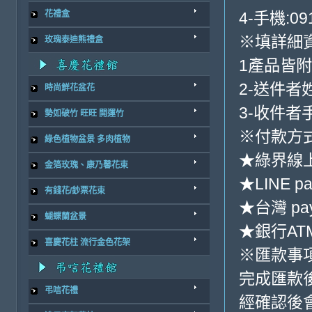
4-手機:091
花禮盒
※填詳細
玫瑰泰迪熊禮盒
1產品皆
2-送件者
時尚鮮花盆花
3-收件者
勢如破竹 旺旺 開運竹
※付款方式
綠色植物盆景 多肉植物
★綠界線
金箔玫瑰、康乃馨花束
★LINE pa
有錢花/鈔票花束
★台灣 pa
蝴蝶蘭盆景
★銀行ATM
喜慶花柱 流行金色花架
※匯款事
完成匯款
弔唁花禮
經確認後