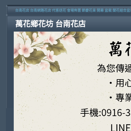
台南花店 台南網路花店 代客送花 會場佈置 節慶花束 開幕 盆栽 蘭花組合盆
萬花鄉花坊 台南花店