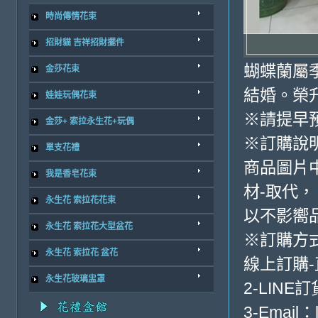
時尚傳情花束
招財貓 吉祥招財擺件
蝴蝶蘭屬
金莎花束
結婚。榮
娃娃玩偶花束
※請提早
金莎+ 索拉永生花+玩偶
※訂購說
單支花禮
商品圖片
我是香皂花束
材-取代，
永生花 索拉花花束
以不影嚮
永生花 索拉花大型盆花
※訂購方
永生花 索拉花 盆花
線上訂購
永生花玻璃盅罩
2-LINE訂
3-Email：