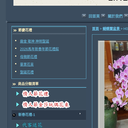
回首頁
關於我們
首頁
>
蝴蝶蘭盆景
> 
節慶花禮
廟會 敬神 神明聖誕
2026馬年新春年節花禮館
母親節花禮
畢業花束
聖誕花禮
商品分類清單
新春花禮-1