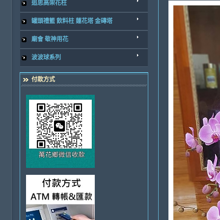
追思高架花柱
罐頭禮籃 飲料柱 蓮花塔 金磚塔
廟會 敬神用花
波波球系列
付款方式