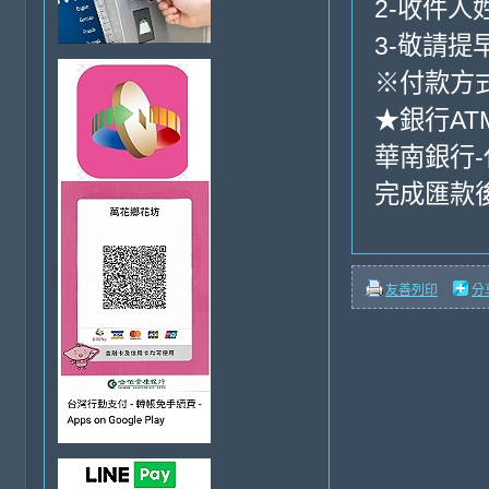
2-收件人
3-敬請提
※付款方式
★銀行AT
華南銀行-代嗎
完成匯款
友善列印
分