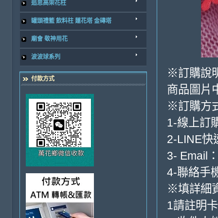
追思高架花柱
罐頭禮籃 飲料柱 蓮花塔 金磚塔
廟會 敬神用花
波波球系列
※訂購說
付款方式
商品圖片
※訂購方
1-線上訂
2-LINE
3- Email
4-聯絡手機:
※填詳細
1請註明