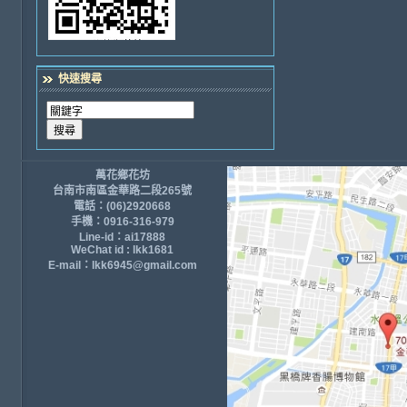
快速搜尋
萬花鄉花坊
台南市南區金華路二段265號
電話：(06)2920668
手機：0916-316-979
Line-id：ai17888
WeChat id : lkk1681
E-mail：lkk6945@gmail.com