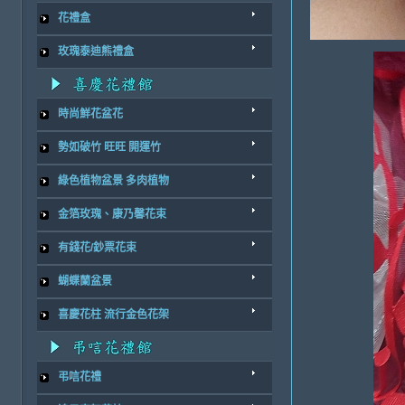
花禮盒
玫瑰泰迪熊禮盒
時尚鮮花盆花
勢如破竹 旺旺 開運竹
綠色植物盆景 多肉植物
金箔玫瑰、康乃馨花束
有錢花/鈔票花束
蝴蝶蘭盆景
喜慶花柱 流行金色花架
弔唁花禮