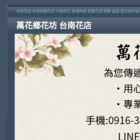
台南花店 台南網路花店 代客送花 會場佈置 節慶花束 開幕 盆栽 蘭花組合盆
萬花鄉花坊 台南花店