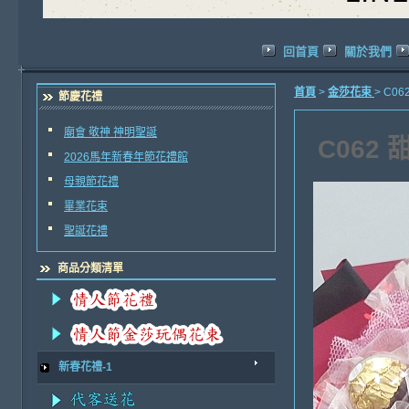
回首頁
關於我們
首頁
>
金莎花束
> C0
節慶花禮
廟會 敬神 神明聖誕
C062
2026馬年新春年節花禮館
母親節花禮
畢業花束
聖誕花禮
商品分類清單
新春花禮-1