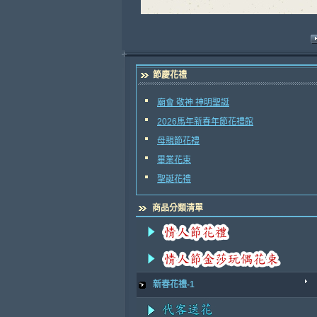
節慶花禮
廟會 敬神 神明聖誕
2026馬年新春年節花禮館
母親節花禮
畢業花束
聖誕花禮
商品分類清單
新春花禮-1