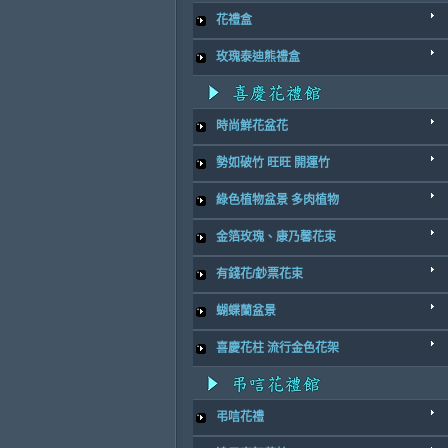
花禮盒
玫瑰泰迪熊禮盒
時尚鮮花盆花
勢如破竹 旺旺 開運竹
綠色植物盆景 多肉植物
金箔玫瑰、康乃馨花束
有錢花/鈔票花束
蝴蝶蘭盆景
喜慶花柱 流行金色花架
弔唁花禮