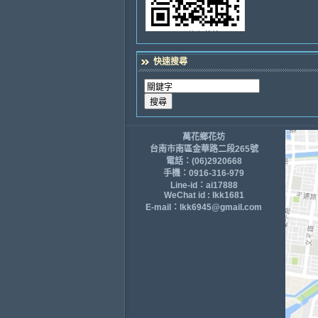
快速搜尋
萬花鄉花坊
台南市南區金華路二段265號
電話：(06)2920668
手機：0916-316-979
Line-id：ai17888
WeChat id : lkk1681
E-mail：lkk6945@gmail.com