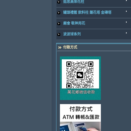
追思高架花柱
罐頭禮籃 飲料柱 蓮花塔 金磚塔
廟會 敬神用花
波波球系列
付款方式