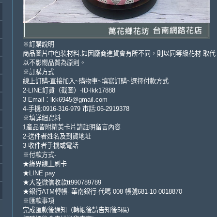
※訂購說明
商品圖片中包裝材料.如因廠商進貨會有所不同，則以同等級花材-取代
以不影嚮品質為原則。
※訂購方式
線上訂購-直接加入~購物車~填寫訂購~選擇付款方式
2-LINE訂貨（截圖）-ID-lkk17888
3-Email：lkk6945@gmail.com
4-手機:0916-316-979 市話:06-2919378
※填詳細資料
1產品皆附精美卡片請註明留言內容
2-送件者姓名及到貨地址
3-收件者手機或電話
※付款方式-
★綠界線上刷卡
★LINE pay
★大陸微信收款tt990789789
★銀行ATM轉帳- 華南銀行-代嗎 008 帳號681-10-0018870
※匯款事項
完成匯款後通知（轉帳後請告知後5碼）