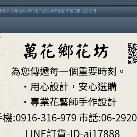
慶花束 開幕 盆栽 蘭花組合盆栽 高架花籃 弔唁花禮 追思花禮