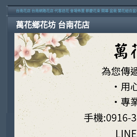
台南花店 台南網路花店 代客送花 會場佈置 節慶花束 開幕 盆栽 蘭花組合盆
萬花鄉花坊 台南花店