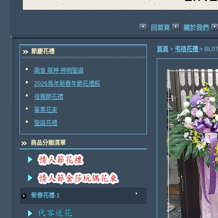
回首頁
關於我們
首頁
>
弔唁花禮
> BL
節慶花禮
廟會 敬神 神明聖誕
2026馬年新春年節花禮館
母親節花禮
畢業花束
聖誕花禮
商品分類清單
新春花禮-1