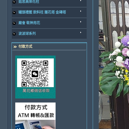
追思高架花柱
罐頭禮籃 飲料柱 蓮花塔 金磚塔
廟會 敬神用花
波波球系列
付款方式