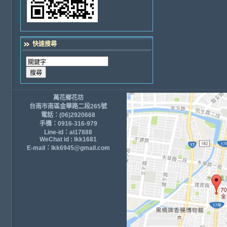
快速搜尋
萬花鄉花坊
台南市南區金華路二段265號
電話：(06)2920668
手機：0916-316-979
Line-id：ai17888
WeChat id : lkk1681
E-mail：lkk6945@gmail.com