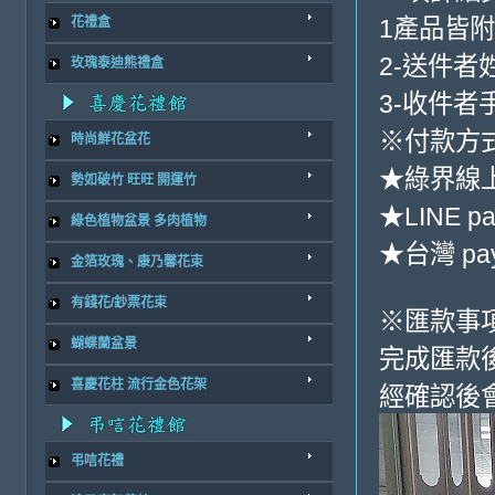
1產品皆
花禮盒
2-送件者
玫瑰泰迪熊禮盒
3-收件者
※付款方式
時尚鮮花盆花
★綠界線
勢如破竹 旺旺 開運竹
★LINE pa
綠色植物盆景 多肉植物
★台灣 pa
金箔玫瑰、康乃馨花束
有錢花/鈔票花束
※匯款事
蝴蝶蘭盆景
完成匯款
喜慶花柱 流行金色花架
經確認後
弔唁花禮