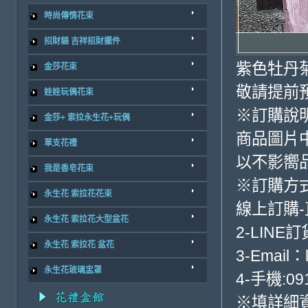
時尚傳情花束
招財貓 吉祥招財擺件
紫色牡丹
金莎花束
敬請提前預
娃娃玩偶花束
※訂購說
金莎+ 索拉永生花+玩偶
商品圖片
單支花禮
以不影嚮
我是香皂花束
※訂購方
永生花 索拉花花束
線上訂購
永生花 索拉花大型盆花
2-LINE訂
永生花 索拉花 盆花
3-Email：
永生花玻璃盅罩
4-手機:091
※填詳細