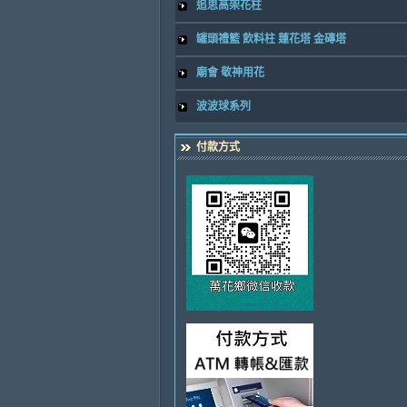
追思高架花柱
罐頭禮籃 飲料柱 蓮花塔 金磚塔
廟會 敬神用花
波波球系列
付款方式