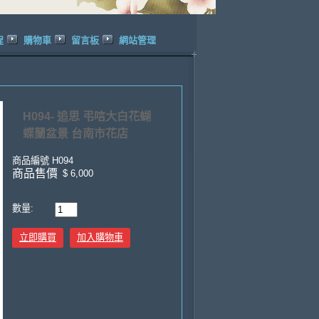
程
購物車
留言板
網站管理
H094- 追思 弔唁大白花蝴
蝶蘭盆景 台南市花店
商品編號
H094
商品售價
$ 6,000
數量:
立即購買
加入購物車