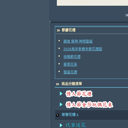
節慶花禮
廟會 敬神 神明聖誕
2026馬年新春年節花禮館
母親節花禮
畢業花束
聖誕花禮
商品分類清單
新春花禮-1