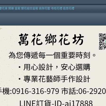
慶花束 開幕 盆栽 蘭花組合盆栽 高架花籃 弔唁花禮 追思花禮