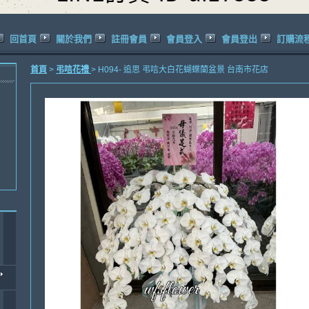
回首頁
關於我們
註冊會員
會員登入
會員登出
訂購流
首頁
>
弔唁花禮
> H094- 追思 弔唁大白花蝴蝶蘭盆景 台南市花店