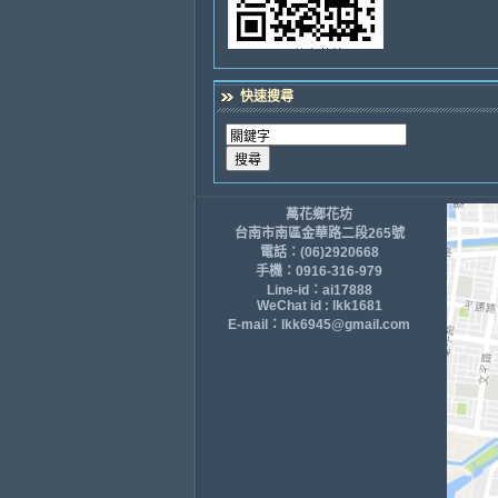
快速搜尋
萬花鄉花坊
台南市南區金華路二段265號
電話：(06)2920668
手機：0916-316-979
Line-id：ai17888
WeChat id : lkk1681
E-mail：lkk6945@gmail.com