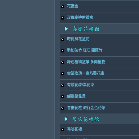
花禮盒
玫瑰泰迪熊禮盒
時尚鮮花盆花
勢如破竹 旺旺 開運竹
綠色植物盆景 多肉植物
金箔玫瑰、康乃馨花束
有錢花/鈔票花束
蝴蝶蘭盆景
喜慶花柱 流行金色花架
弔唁花禮