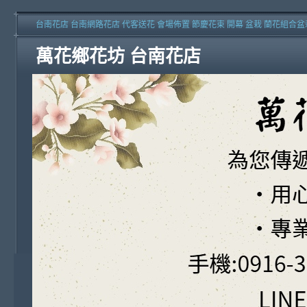
台南花店 台南網路花店 代客送花 會場佈置 節慶花束 開幕 盆栽 蘭花組合盆
萬花鄉花坊 台南花店