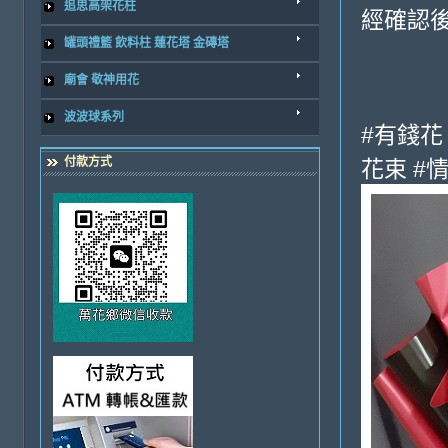
追思高架花柱
經確認後
罐頭禮籃 飲料柱 蓮花塔 金磚塔
廟會 敬神用花
波波球系列
#有錢花
付款方式
花束 #