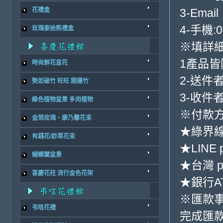
3-Email
花禮盒
4-手機:0
玫瑰泰迪熊禮盒
※填詳
1產品
時尚鮮花盆花
2-送件
勢如破竹 旺旺 開運竹
3-收件
綠色植物盆景 多肉植物
※付款方
金箔玫瑰、康乃馨花束
★綠界
有錢花/鈔票花束
★LINE 
蝴蝶蘭盆景
★台灣 p
喜慶花柱 流行金色花架
★銀行AT
※匯款
弔唁花禮
完成匯