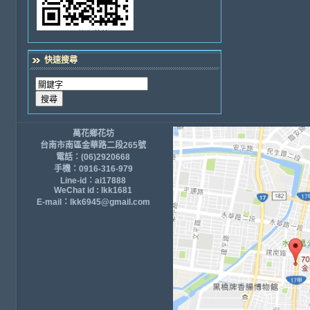
快速搜尋
萬花鄉花坊
台南市南區金華路二段265號
電話：(06)2920668
手機：0916-316-979
Line-id：ai17888
WeChat id : lkk1681
E-mail：lkk6945@gmail.com