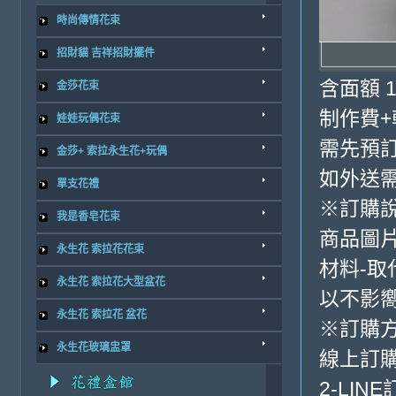
時尚傳情花束
招財貓 吉祥招財擺件
含面額 1
金莎花束
制作費+
娃娃玩偶花束
需先預訂
金莎+ 索拉永生花+玩偶
如外送
單支花禮
※訂購
我是香皂花束
商品圖
永生花 索拉花花束
材料-取
永生花 索拉花大型盆花
以不影
永生花 索拉花 盆花
※訂購
永生花玻璃盅罩
線上訂購
2-LINE