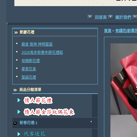
回首頁
關於我們
首頁
>
有錢花/鈔票
節慶花禮
廟會 敬神 神明聖誕
2026馬年新春年節花禮館
母親節花禮
畢業花束
聖誕花禮
商品分類清單
新春花禮-1