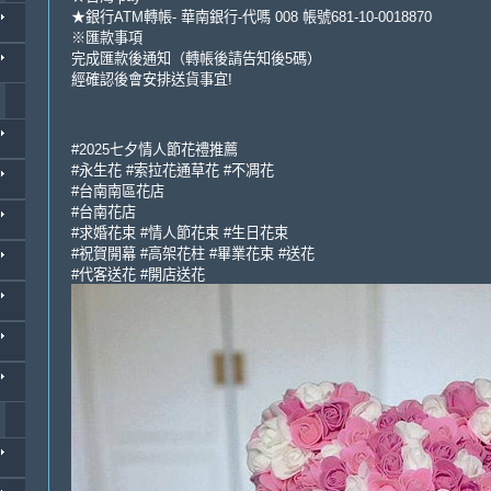
★銀行ATM轉帳- 華南銀行-代嗎 008 帳號681-10-0018870
※匯款事項
完成匯款後通知（轉帳後請告知後5碼）
經確認後會安排送貨事宜!
#2025七夕情人節花禮推薦
#永生花 #索拉花通草花 #不凋花
#台南南區花店
#台南花店
#求婚花束 #情人節花束 #生日花束
#祝賀開幕 #高架花柱 #畢業花束 #送花
#代客送花 #開店送花