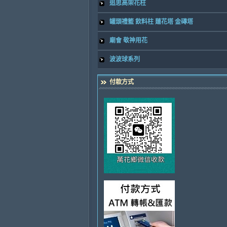
追思高架花柱
罐頭禮籃 飲料柱 蓮花塔 金磚塔
廟會 敬神用花
波波球系列
付款方式