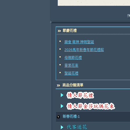
節慶花禮
廟會 敬神 神明聖誕
2026馬年新春年節花禮館
母親節花禮
畢業花束
聖誕花禮
商品分類清單
新春花禮-1