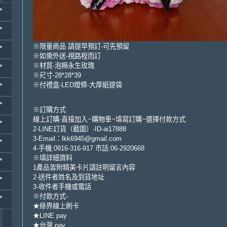
※限量商品 請提早預訂-可先預留
※如需外送-視路程而訂
※材質-泡棉永生玫瑰
※尺寸-28*28*39
※付禮盒-LED燈條-大厚紙提袋
※訂購方式
線上訂購-直接加入~購物車~填寫訂購~選擇付款方式
2-LINE訂貨（截圖）-ID-ai17888
3-Email：lkk6945@gmail.com
4-手機:0916-316-917 市話:06-2920668
※填詳細資料
1產品皆附精美卡片請註明留言內容
2-送件者姓名及到貨地址
3-收件者手機或電話
※付款方式-
★綠界線上刷卡
★LINE pay
★台灣 pay