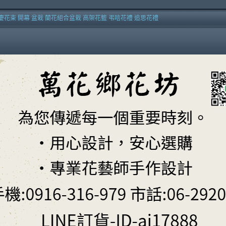
慶花束 開幕 盆栽 蘭花組合盆栽 高架花籃 弔唁花禮 追思花禮