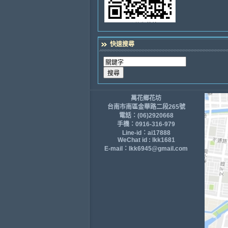
快速搜尋
萬花鄉花坊
台南市南區金華路二段265號
電話：(06)2920668
手機：0916-316-979
Line-id：ai17888
WeChat id : lkk1681
E-mail：lkk6945@gmail.com