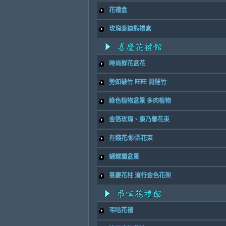
花禮盒
玫瑰泰迪熊禮盒
時尚鮮花盆花
勢如破竹 旺旺 開運竹
綠色植物盆景 多肉植物
金箔玫瑰、康乃馨花束
有錢花/鈔票花束
蝴蝶蘭盆景
喜慶花柱 流行金色花架
弔唁花禮