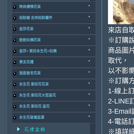
時尚傳情花束
招財貓 吉祥招財擺件
來店自取
金莎花束
※訂購
娃娃玩偶花束
商品圖
金莎+ 索拉永生花+玩偶
取代，
單支花禮
以不影
我是香皂花束
※訂購
永生花 索拉花花束
1-線上
永生花 索拉花大型盆花
2-LINE
永生花 索拉花 盆花
3-Emai
永生花玻璃盅罩
4-電話訂
※填詳