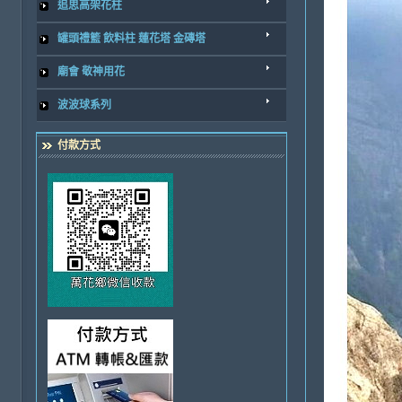
追思高架花柱
罐頭禮籃 飲料柱 蓮花塔 金磚塔
廟會 敬神用花
波波球系列
付款方式