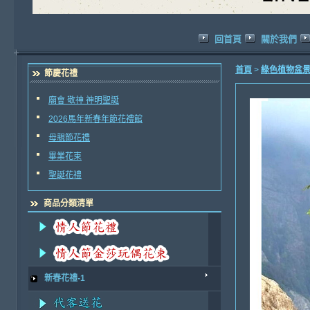
回首頁
關於我們
首頁
>
綠色植物盆景
節慶花禮
廟會 敬神 神明聖誕
2026馬年新春年節花禮館
母親節花禮
畢業花束
聖誕花禮
商品分類清單
新春花禮-1