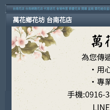
台南花店 台南網路花店 代客送花 會場佈置 節慶花束 開幕 盆栽 蘭花組合盆
萬花鄉花坊 台南花店