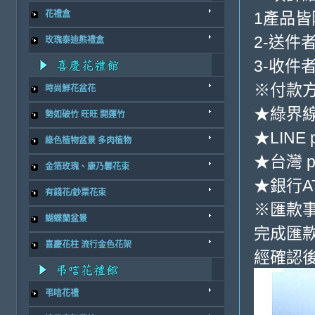
1產品
花禮盒
2-送件
玫瑰泰迪熊禮盒
3-收件
※付款
時尚鮮花盆花
★綠界
勢如破竹 旺旺 開運竹
★LINE 
綠色植物盆景 多肉植物
★台灣 p
金箔玫瑰、康乃馨花束
★銀行AT
有錢花/鈔票花束
※匯款
蝴蝶蘭盆景
完成匯
喜慶花柱 流行金色花架
經確認
弔唁花禮