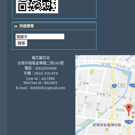
快速搜尋
萬花鄉花坊
台南市南區金華路二段265號
電話：(06)2920668
手機：0916-316-979
Line-id：ai17888
WeChat id : lkk1681
E-mail：lkk6945@gmail.com