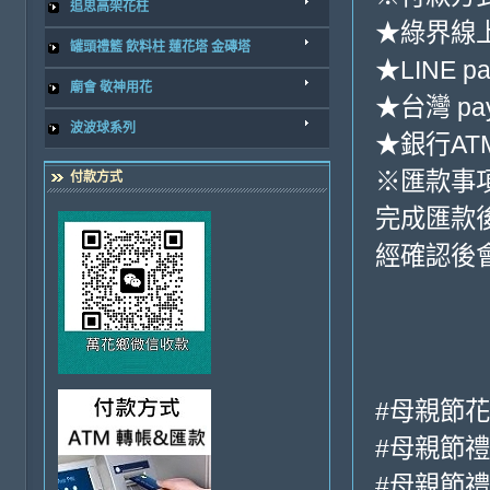
追思高架花柱
★綠界線
罐頭禮籃 飲料柱 蓮花塔 金磚塔
★LINE pa
廟會 敬神用花
★台灣 pa
波波球系列
★銀行ATM
※匯款事
付款方式
完成匯款
經確認後
#母親節
#母親節禮
#母親節