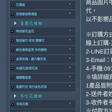
商品圖片
花禮盒
代，
玫瑰泰迪熊禮盒
以不影嚮
時尚鮮花盆花
※訂購方
勢如破竹 旺旺 開運竹
線上訂購
綠色植物盆景 多肉植物
2-LINE訂
3-Email：
金箔玫瑰、康乃馨花束
4-手機:091
有錢花/鈔票花束
※填詳細
蝴蝶蘭盆景
1產品皆
喜慶花柱 流行金色花架
2-送件者
3-收件者
弔唁花禮
※付款方式