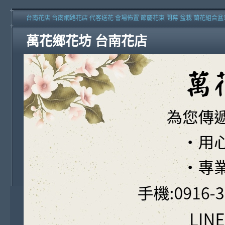
台南花店 台南網路花店 代客送花 會場佈置 節慶花束 開幕 盆栽 蘭花組合盆
萬花鄉花坊 台南花店