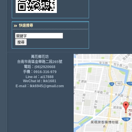
快速搜尋
萬花鄉花坊
台南市南區金華路二段265號
電話：(06)2920668
手機：0916-316-979
Line-id：ai17888
WeChat id : lkk1681
E-mail：lkk6945@gmail.com