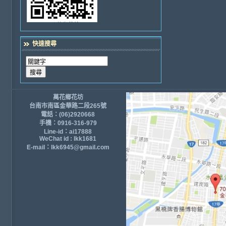
快速搜尋
萬花鄉花坊
台南市南區金華路二段265號
電話：(06)2920668
手機：0916-316-979
Line-id：ai17888
WeChat id : lkk1681
E-mail：lkk6945@gmail.com