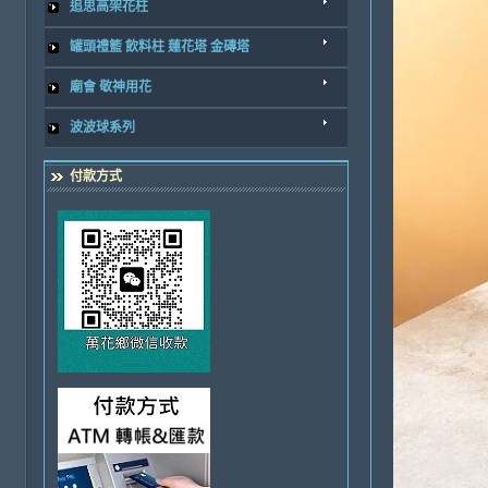
追思高架花柱
罐頭禮籃 飲料柱 蓮花塔 金磚塔
廟會 敬神用花
波波球系列
付款方式