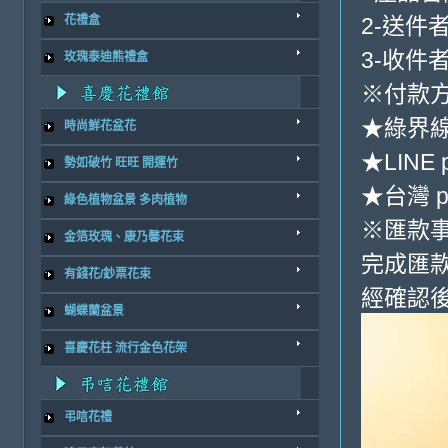
2-送件
花禮盒
3-收件
玫瑰泰迪熊禮盒
※付款方
★綠界
時尚鮮花盆花
★LINE 
勢如破竹 旺旺 開運竹
★台灣 p
綠色植物盆景 多肉植物
※匯款
金箔玫瑰、康乃馨花束
完成匯
有錢花/鈔票花束
經確認後
蝴蝶蘭盆景
喜慶花柱 流行金色花架
弔唁花禮