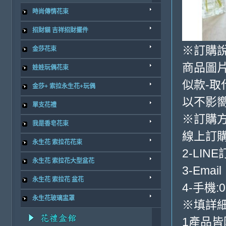
時尚傳情花束
招財貓 吉祥招財擺件
※訂購
金莎花束
商品圖
娃娃玩偶花束
似款-取
金莎+ 索拉永生花+玩偶
以不影
單支花禮
※訂購
我是香皂花束
線上訂購
永生花 索拉花花束
2-LINE
永生花 索拉花大型盆花
3-Email
永生花 索拉花 盆花
4-手機:0
永生花玻璃盅罩
※填詳
1產品