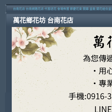
台南花店 台南網路花店 代客送花 會場佈置 節慶花束 開幕 盆栽 蘭花組合盆
萬花鄉花坊 台南花店