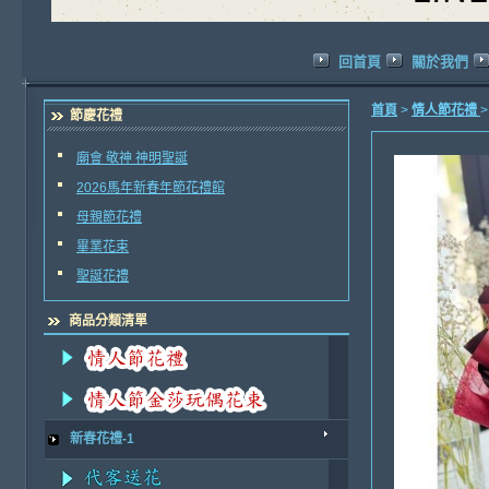
回首頁
關於我們
首頁
>
情人節花禮
節慶花禮
廟會 敬神 神明聖誕
2026馬年新春年節花禮館
母親節花禮
畢業花束
聖誕花禮
商品分類清單
新春花禮-1