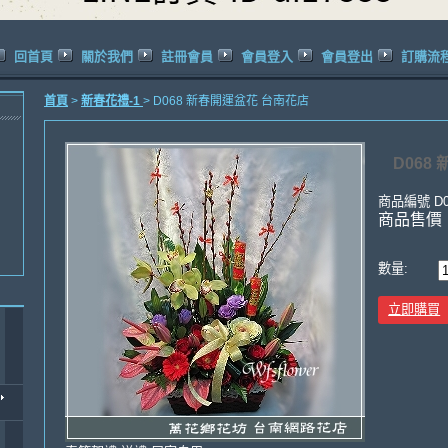
回首頁
關於我們
註冊會員
會員登入
會員登出
訂購流
首頁
>
新春花禮-1
> D068 新春開運盆花 台南花店
D068
商品編號
D
商品售價
數量:
立即購買