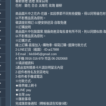
春節賀禮 送禮 居家自用
花材 : 蘭花 百合 太陽花 玫瑰 銀柳
商品圖片中之花卉-花器，如因季節不同有些變動，得以同等級花材
以不影嚮品質為原則。
敬請提前預訂-以便安排送貨-自取免運
※訂購說明
商品圖片中包裝圖案.隨廠商進貨每批會有所不同，則以同類似款-
以不影嚮品質為原則。
※訂購方式
線上訂購-直接加入~購物車~填寫訂購~選擇付款方式
2-LINE訂貨（截圖）-ID-ai17888
3-Email：lkk6945@gmail.com
4-手機:0916-316-979 市話:06-2920668
※填詳細資料
1產品皆附精美卡片請註明留言內容
2-送件者姓名及到貨地址
3-收件者手機或電話
※付款方式-
★綠界線上刷卡
★LINE pay
★台灣 pay
※匯款事項
完成匯款後通知（轉帳後請告知後5碼）