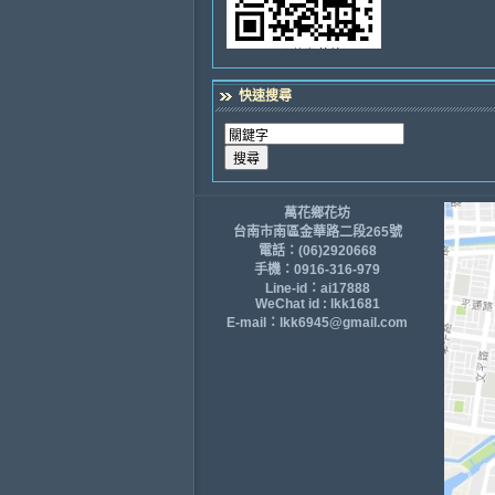
快速搜尋
萬花鄉花坊
台南市南區金華路二段265號
電話：(06)2920668
手機：0916-316-979
Line-id：ai17888
WeChat id : lkk1681
E-mail：lkk6945@gmail.com