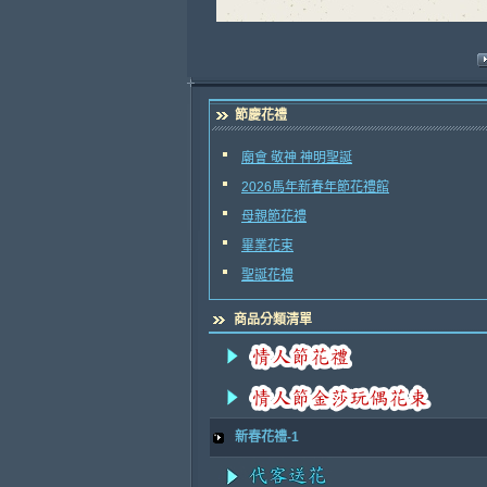
節慶花禮
廟會 敬神 神明聖誕
2026馬年新春年節花禮館
母親節花禮
畢業花束
聖誕花禮
商品分類清單
新春花禮-1