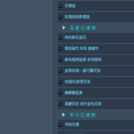
花禮盒
玫瑰泰迪熊禮盒
時尚鮮花盆花
勢如破竹 旺旺 開運竹
綠色植物盆景 多肉植物
金箔玫瑰、康乃馨花束
有錢花/鈔票花束
蝴蝶蘭盆景
喜慶花柱 流行金色花架
弔唁花禮