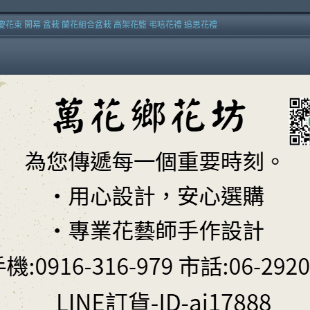
慶花束 開幕 盆栽 蘭花組合盆栽 高架花籃 弔唁花禮 追思花禮