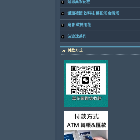
追思高架花柱
罐頭禮籃 飲料柱 蓮花塔 金磚塔
廟會 敬神用花
波波球系列
付款方式