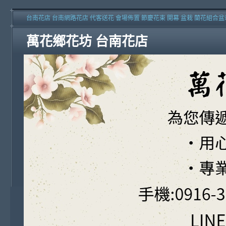
台南花店 台南網路花店 代客送花 會場佈置 節慶花束 開幕 盆栽 蘭花組合盆
萬花鄉花坊 台南花店