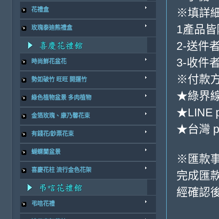
※填詳
花禮盒
1產品
玫瑰泰迪熊禮盒
2-送件
3-收件
時尚鮮花盆花
※付款方
勢如破竹 旺旺 開運竹
★綠界
綠色植物盆景 多肉植物
★LINE 
金箔玫瑰、康乃馨花束
★台灣 p
有錢花/鈔票花束
蝴蝶蘭盆景
※匯款
喜慶花柱 流行金色花架
完成匯
經確認後
弔唁花禮