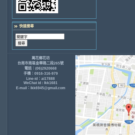
快速搜尋
萬花鄉花坊
台南市南區金華路二段265號
電話：(06)2920668
手機：0916-316-979
Line-id：ai17888
WeChat id : lkk1681
E-mail：lkk6945@gmail.com