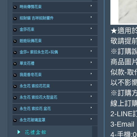
時尚傳情花束
招財貓 吉祥招財擺件
★適用於
金莎花束
敬請提前
娃娃玩偶花束
※訂購
金莎+ 索拉永生花+玩偶
商品圖
單支花禮
似款-取
我是香皂花束
以不影
永生花 索拉花花束
※訂購
永生花 索拉花大型盆花
線上訂購
永生花 索拉花 盆花
2-LINE
永生花玻璃盅罩
3-Email
4-手機:0