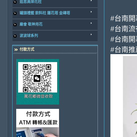
追思高架花柱
罐頭禮籃 飲料柱 蓮花塔 金磚塔
#台南開
廟會 敬神用花
#台南流
波波球系列
#台南開
#台南推
付款方式