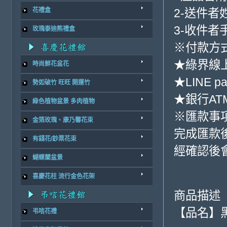
2-送件者
花禮盒
3-收件者
玫瑰泰迪熊禮盒
※付款方式
★綠界線
時尚鮮花盆花
★LINE pa
勢如破竹 旺旺 開運竹
★銀行ATM
綠色植物盆景 多肉植物
※匯款事
金箔玫瑰、康乃馨花束
完成匯款
有錢花/鈔票花束
經確認後
蝴蝶蘭盆景
喜慶花柱 流行金色花架
商品描述
【品名】
弔唁花禮