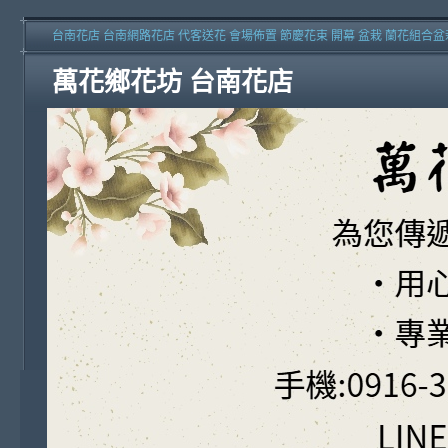
台南花店 台南網路花店 代客送花 會場佈置 節慶花束 開幕 盆栽 蘭花組合盆
萬花鄉花坊 台南花店