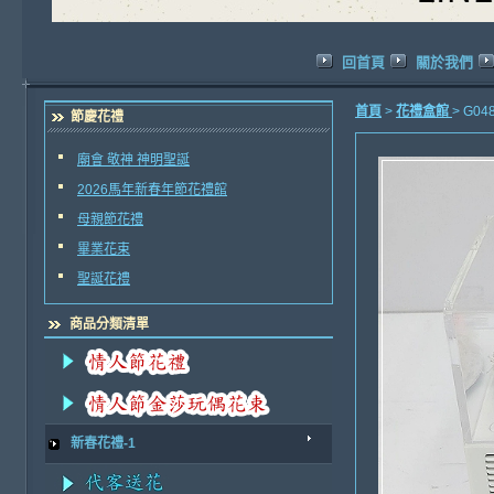
回首頁
關於我們
首頁
>
花禮盒館
> G
節慶花禮
廟會 敬神 神明聖誕
2026馬年新春年節花禮館
母親節花禮
畢業花束
聖誕花禮
商品分類清單
新春花禮-1