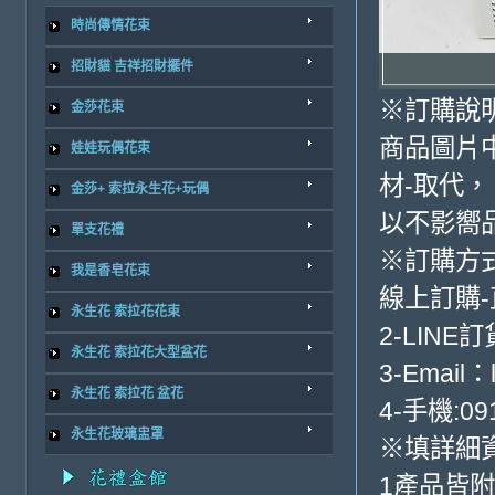
時尚傳情花束
招財貓 吉祥招財擺件
※訂購說
金莎花束
商品圖片
娃娃玩偶花束
材-取代，
金莎+ 索拉永生花+玩偶
以不影嚮
單支花禮
※訂購方
我是香皂花束
線上訂購
永生花 索拉花花束
2-LINE訂
永生花 索拉花大型盆花
3-Email：
永生花 索拉花 盆花
4-手機:09
永生花玻璃盅罩
※填詳細
1產品皆