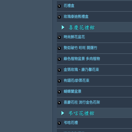
花禮盒
玫瑰泰迪熊禮盒
時尚鮮花盆花
勢如破竹 旺旺 開運竹
綠色植物盆景 多肉植物
金箔玫瑰、康乃馨花束
有錢花/鈔票花束
蝴蝶蘭盆景
喜慶花柱 流行金色花架
弔唁花禮