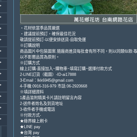
・花材依當季品質嚴選
・建議提前預訂，確保最佳花況
敬請提前預訂-以便安排送貨-自取免運
※訂購說明
商品圖片中包裝圖案.隨廠商進貨每批會有所不同，則以同類似款-
以不影嚮品質為原則。
※訂購方式
線上訂購-直接加入~購物車~填寫訂購~選擇付款方式
2-LINE訂貨（截圖）-ID-ai17888
3-Email：lkk6945@gmail.com
4-手機:0916-316-979 市話:06-2920668
※填詳細資料
1產品皆附精美卡片請註明留言內容
2-送件者姓名及到貨地址
3-收件者手機或電話
※付款方式-
★綠界線上刷卡
★LINE pay
★台灣 pay