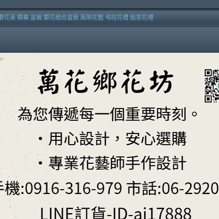
慶花束 開幕 盆栽 蘭花組合盆栽 高架花籃 弔唁花禮 追思花禮