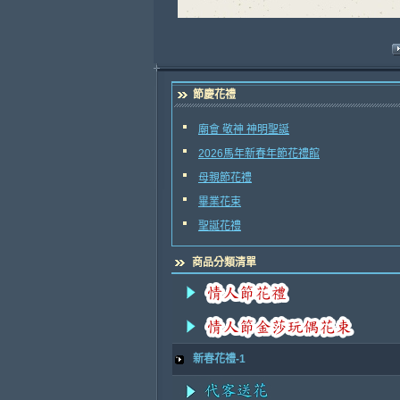
節慶花禮
廟會 敬神 神明聖誕
2026馬年新春年節花禮館
母親節花禮
畢業花束
聖誕花禮
商品分類清單
新春花禮-1