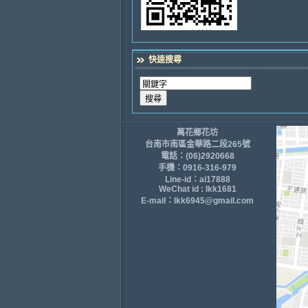
快速搜尋
萬花鄉花坊
台南市南區金華路二段265號
電話：(06)2920668
手機：0916-316-979
Line-id：ai17888
WeChat id : lkk1681
E-mail：lkk6945@gmail.com