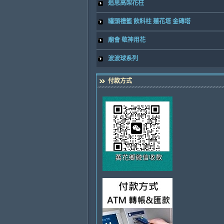
追思高架花柱
罐頭禮籃 飲料柱 蓮花塔 金磚塔
廟會 敬神用花
波波球系列
付款方式