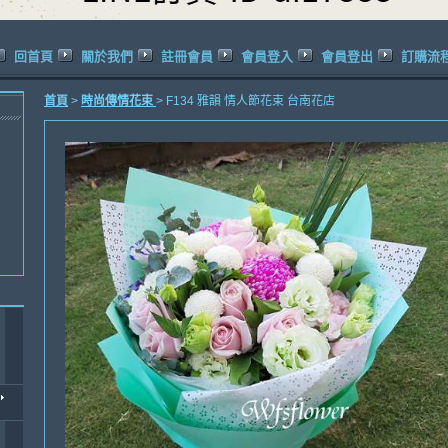
回首頁
關於我們
註冊會員
會員登入
會員登出
訂購流
首頁
>
時尚傳情花束
> F134 雅韻 情人節花束 台南花店