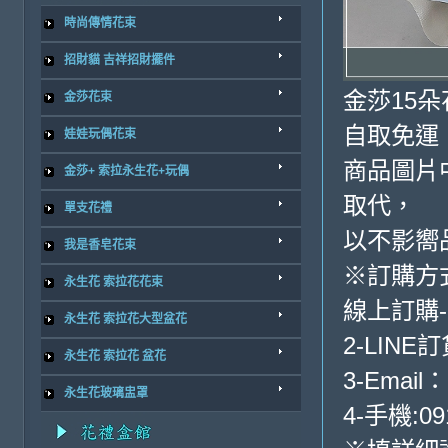
時尚傳情花束
招財貓 吉祥招財擺件
金莎15朵
金莎花束
自取免運
娃娃玩偶花束
商品圖片
金莎+ 索拉永生花+玩偶
取代，
單支花禮
以不影嚮
我是香皂花束
※訂購方
永生花 索拉花花束
線上訂購
永生花 索拉花大型盆花
2-LINE訂
永生花 索拉花 盆花
3-Email：
永生花玻璃盅罩
4-手機:09