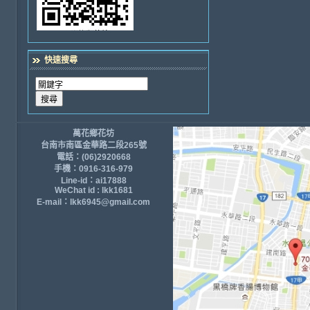
快速搜尋
萬花鄉花坊
台南市南區金華路二段265號
電話：(06)2920668
手機：0916-316-979
Line-id：ai17888
WeChat id : lkk1681
E-mail：lkk6945@gmail.com