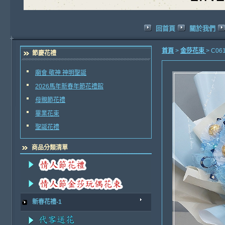
回首頁
關於我們
首頁
>
金莎花束
> C
節慶花禮
廟會 敬神 神明聖誕
2026馬年新春年節花禮館
母親節花禮
畢業花束
聖誕花禮
商品分類清單
新春花禮-1