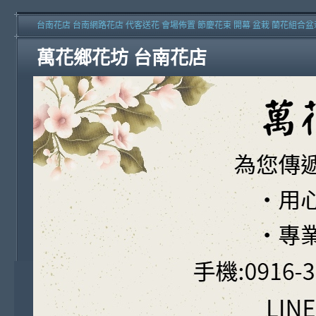
台南花店 台南網路花店 代客送花 會場佈置 節慶花束 開幕 盆栽 蘭花組合盆
萬花鄉花坊 台南花店