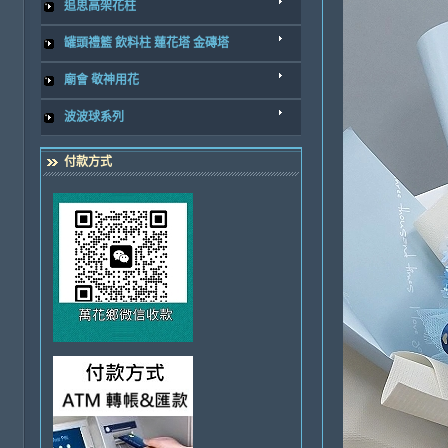
追思高架花柱
罐頭禮籃 飲料柱 蓮花塔 金磚塔
廟會 敬神用花
波波球系列
付款方式