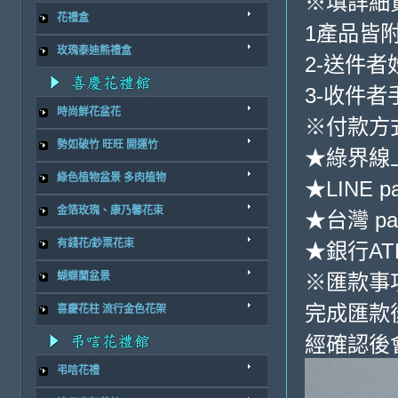
※填詳細
花禮盒
1產品皆
玫瑰泰迪熊禮盒
2-送件
3-收件
時尚鮮花盆花
※付款方
勢如破竹 旺旺 開運竹
★綠界線
綠色植物盆景 多肉植物
★LINE p
金箔玫瑰、康乃馨花束
★台灣 pa
有錢花/鈔票花束
★銀行ATM
※匯款事
蝴蝶蘭盆景
完成匯款
喜慶花柱 流行金色花架
經確認後
弔唁花禮