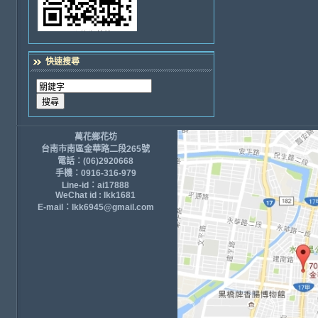
快速搜尋
萬花鄉花坊
台南市南區金華路二段265號
電話：(06)2920668
手機：0916-316-979
Line-id：ai17888
WeChat id : lkk1681
E-mail：lkk6945@gmail.com