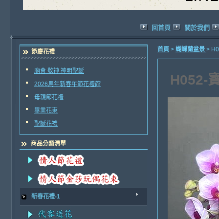
回首頁
關於我們
首頁
>
蝴蝶蘭盆景
> 
節慶花禮
廟會 敬神 神明聖誕
H052
2026馬年新春年節花禮館
母親節花禮
畢業花束
聖誕花禮
商品分類清單
新春花禮-1