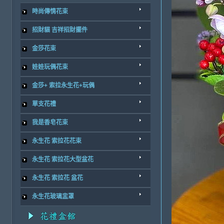
時尚傳情花束
招財貓 吉祥招財擺件
金莎花束
娃娃玩偶花束
金莎+ 索拉永生花+玩偶
單支花禮
我是香皂花束
永生花 索拉花花束
永生花 索拉花大型盆花
永生花 索拉花 盆花
永生花玻璃盅罩