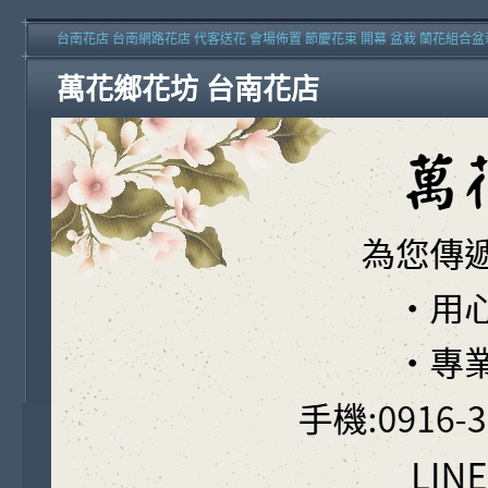
台南花店 台南網路花店 代客送花 會場佈置 節慶花束 開幕 盆栽 蘭花組合盆
萬花鄉花坊 台南花店