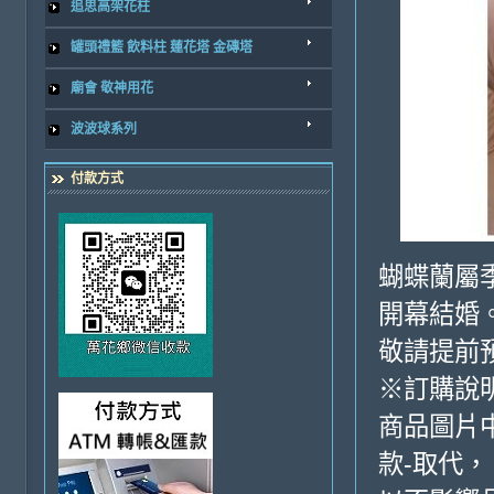
追思高架花柱
罐頭禮籃 飲料柱 蓮花塔 金磚塔
廟會 敬神用花
波波球系列
付款方式
蝴蝶蘭屬
開幕結婚
敬請提前
※訂購說
商品圖片
款-取代，