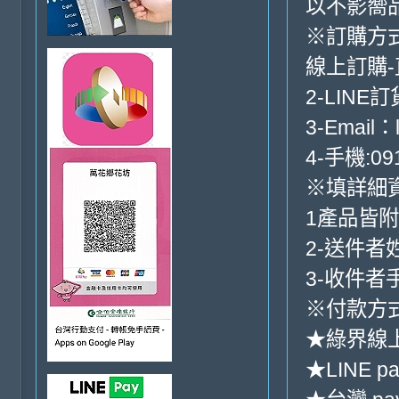
以不影嚮
※訂購方
線上訂購
2-LINE訂
3-Email：
4-手機:091
※填詳細
1產品皆
2-送件者
3-收件者
※付款方式
★綠界線
★LINE pa