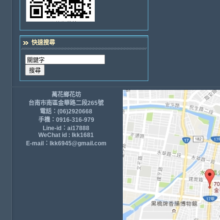
快速搜尋
萬花鄉花坊
台南市南區金華路二段265號
電話：(06)2920668
手機：0916-316-979
Line-id：ai17888
WeChat id : lkk1681
E-mail：lkk6945@gmail.com