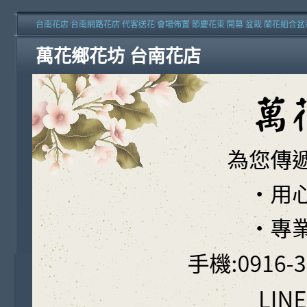
台南花店 台南網路花店 代客送花 會場佈置 節慶花束 開幕 盆栽 蘭花組合盆
萬花鄉花坊 台南花店