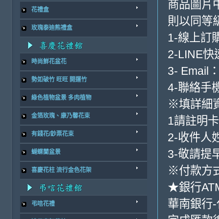
商品圖片中
花禮盒
則以同等
玫瑰泰迪熊禮盒
1-線上訂
2-LINE
時尚鮮花盆花
3- Email
勢如破竹 旺旺 開運竹
4-聯絡手機:
綠色植物盆景 多肉植物
※填詳細
金箔玫瑰、康乃馨花束
1請註明
有錢花/鈔票花束
2-收件人
3-敬請提
蝴蝶蘭盆景
※付款方式-
喜慶花柱 流行金色花架
★銀行AT
華南銀行-代嗎
弔唁花禮