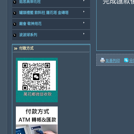
完成匯款
追思高架花柱
罐頭禮籃 飲料柱 蓮花塔 金磚塔
廟會 敬神用花
波波球系列
付款方式
友善列印
分