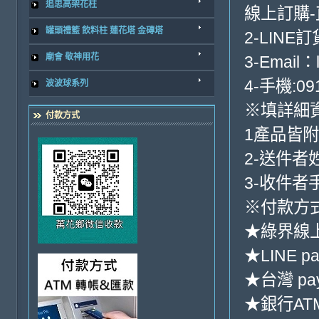
追思高架花柱
線上訂購
罐頭禮籃 飲料柱 蓮花塔 金磚塔
2-LINE訂
廟會 敬神用花
3-Email：
4-手機:091
波波球系列
※填詳細
付款方式
1產品皆
2-送件者
3-收件者
※付款方式
★綠界線
★LINE pa
★台灣 pa
★銀行ATM