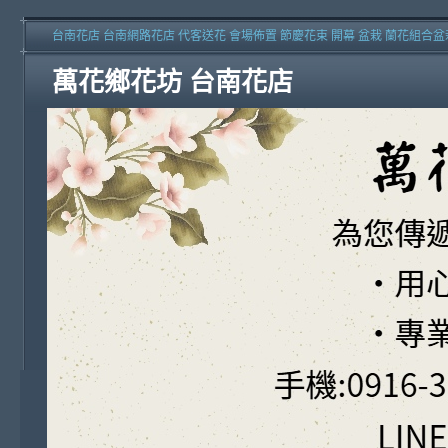
台南花店 台南網路花店 代客送花 會場佈置 節慶花束 開幕 盆栽 蘭花組合盆
萬花鄉花坊 台南花店