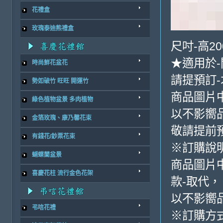
花禮盒
玫瑰泰迪熊禮盒
尺吋-高20
★適用於-
時尚鮮花盆花
請提預訂
勢如破竹 旺旺 開運竹
商品圖片
綠色植物盆景 多肉植物
以不影嚮
金箔玫瑰、康乃馨花束
敬請提前
有錢花/鈔票花束
※訂購說
蝴蝶蘭盆景
商品圖片
喜慶花柱 流行金色花架
款-取代，
以不影嚮
弔唁花禮
※訂購方