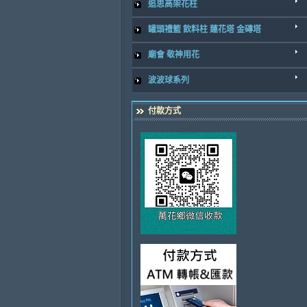
追思高架花柱
罐頭禮籃 飲料柱 蓮花塔 金磚塔
廟會 敬神用花
波波球系列
付款方式