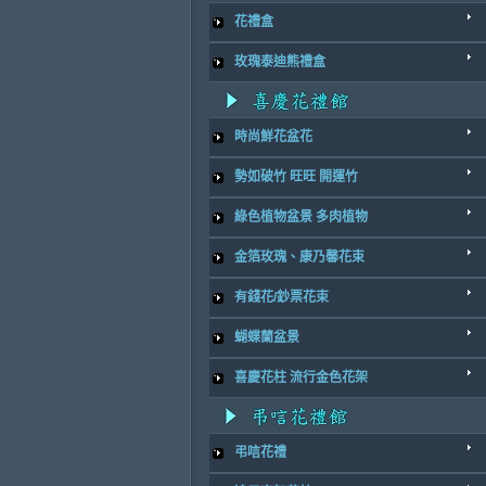
花禮盒
玫瑰泰迪熊禮盒
時尚鮮花盆花
勢如破竹 旺旺 開運竹
綠色植物盆景 多肉植物
金箔玫瑰、康乃馨花束
有錢花/鈔票花束
蝴蝶蘭盆景
喜慶花柱 流行金色花架
弔唁花禮