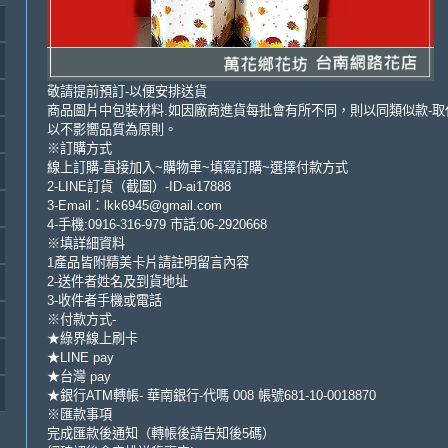
敬請提前預訂-以便安排送貨
商品圖片中包裝材料.如因廠商進貨每批會有所不同，則以同類似款-取
以不影嚮品質為原則。
※訂購方式
線上訂購-直接加入~購物車~填寫訂購~選擇付款方式
2-LINE訂貨（截圖）-ID-ai17888
3-Email：lkk6945@gmail.com
4-手機:0916-316-979 市話:06-2920668
※填詳細資料
1產品皆附精美卡片請註明留言內容
2-送件者姓名及到貨地址
3-收件者手機或電話
※付款方式-
★綠界線上刷卡
★LINE pay
★台灣 pay
★銀行ATM轉帳- 華南銀行-代嗎 008 帳號681-10-0018870
※匯款事項
完成匯款後通知（轉帳後請告知後5碼）