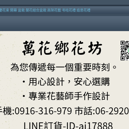
慶花束 開幕 盆栽 蘭花組合盆栽 高架花籃 弔唁花禮 追思花禮