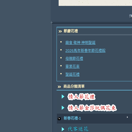
節慶花禮
廟會 敬神 神明聖誕
2026馬年新春年節花禮館
母親節花禮
畢業花束
聖誕花禮
商品分類清單
新春花禮-1