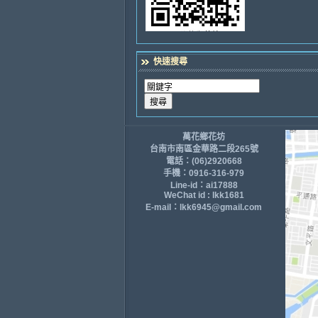
快速搜尋
萬花鄉花坊
台南市南區金華路二段265號
電話：(06)2920668
手機：0916-316-979
Line-id：ai17888
WeChat id : lkk1681
E-mail：lkk6945@gmail.com