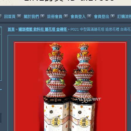
回首頁
關於我們
註冊會員
會員登入
會員登出
訂購流
首頁
>
罐頭禮籃 飲料柱 蓮花塔 金磚塔
> P021 中型圓滿蓮花塔 追思花禮 台南