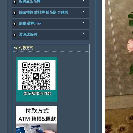
追思高架花柱
罐頭禮籃 飲料柱 蓮花塔 金磚塔
廟會 敬神用花
波波球系列
付款方式