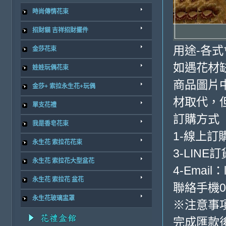
時尚傳情花束
招財貓 吉祥招財擺件
用途-各式
金莎花束
如遇花材
娃娃玩偶花束
商品圖片
金莎+ 索拉永生花+玩偶
材取代，
單支花禮
訂購方式
我是香皂花束
1-線上訂
永生花 索拉花花束
3-LINE訂
永生花 索拉花大型盆花
4-Email：
永生花 索拉花 盆花
聯絡手機09
永生花玻璃盅罩
※注意事
完成匯款