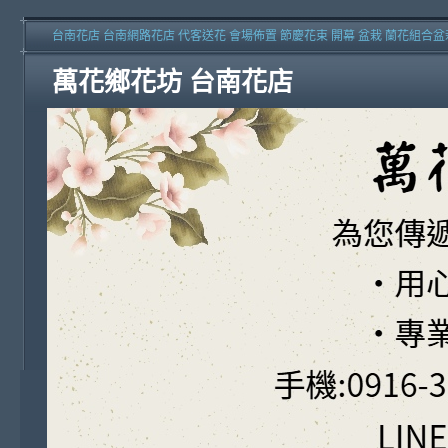
台南花店 台南網路花店 代客送花 會場佈置 節慶花束 開幕 盆栽 蘭花組合盆
萬花鄉花坊 台南花店