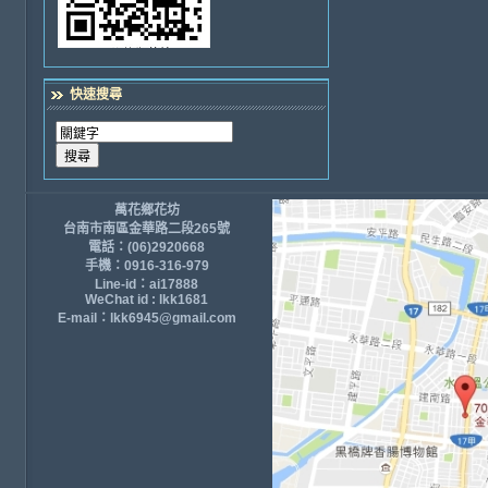
快速搜尋
萬花鄉花坊
台南市南區金華路二段265號
電話：(06)2920668
手機：0916-316-979
Line-id：ai17888
WeChat id : lkk1681
E-mail：lkk6945@gmail.com