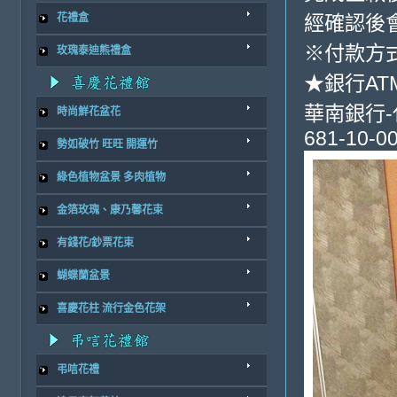
經確認後
花禮盒
※付款方式
玫瑰泰迪熊禮盒
★銀行AT
華南銀行-代
時尚鮮花盆花
681-10-0
勢如破竹 旺旺 開運竹
綠色植物盆景 多肉植物
金箔玫瑰、康乃馨花束
有錢花/鈔票花束
蝴蝶蘭盆景
喜慶花柱 流行金色花架
弔唁花禮