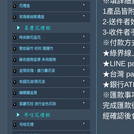
※填詳細
花禮盒
1產品皆
玫瑰泰迪熊禮盒
2-送件
3-收件
時尚鮮花盆花
※付款方
勢如破竹 旺旺 開運竹
★綠界線
綠色植物盆景 多肉植物
★LINE p
金箔玫瑰、康乃馨花束
★台灣 pa
有錢花/鈔票花束
★銀行ATM
※匯款事
蝴蝶蘭盆景
完成匯款
喜慶花柱 流行金色花架
經確認後
弔唁花禮