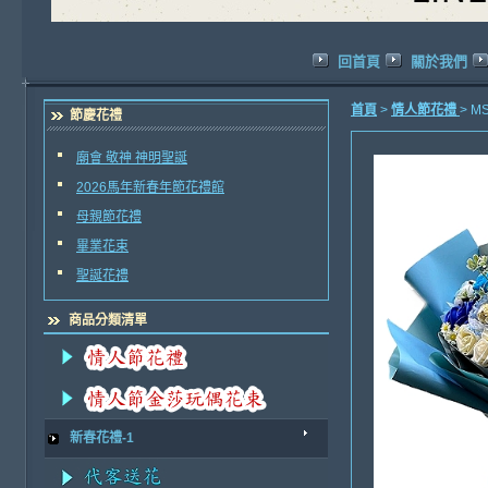
回首頁
關於我們
首頁
>
情人節花禮
> 
節慶花禮
廟會 敬神 神明聖誕
2026馬年新春年節花禮館
母親節花禮
畢業花束
聖誕花禮
商品分類清單
新春花禮-1