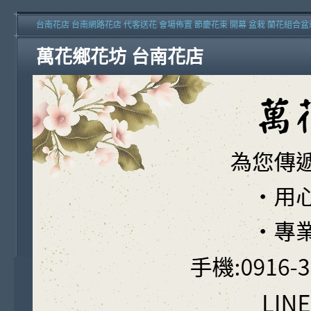
台南花店 台南網路花店 代客送花 會場佈置 節慶花束 開幕 盆栽 蘭花組合盆
萬花鄉花坊 台南花店