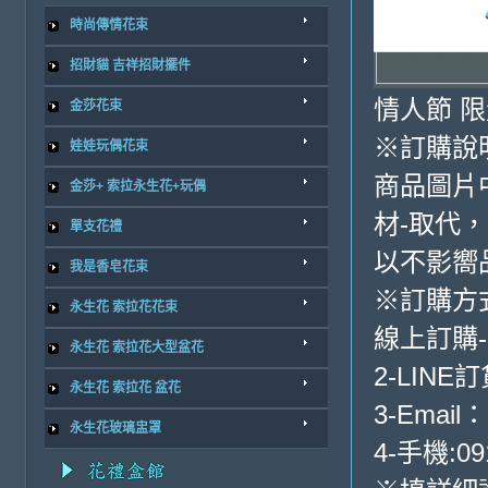
時尚傳情花束
招財貓 吉祥招財擺件
情人節 
金莎花束
※訂購說
娃娃玩偶花束
商品圖片
金莎+ 索拉永生花+玩偶
材-取代，
單支花禮
以不影嚮
我是香皂花束
※訂購方
永生花 索拉花花束
線上訂購
永生花 索拉花大型盆花
2-LINE訂
永生花 索拉花 盆花
3-Email：
永生花玻璃盅罩
4-手機:09