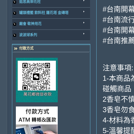
追思高架花柱
#台南開
罐頭禮籃 飲料柱 蓮花塔 金磚塔
#台南流
廟會 敬神用花
#台南開
波波球系列
#台南推
付款方式
注意事項:
1-本商
碰觸商品
2香皂不
3香皂勿
4-材料
5-溫馨