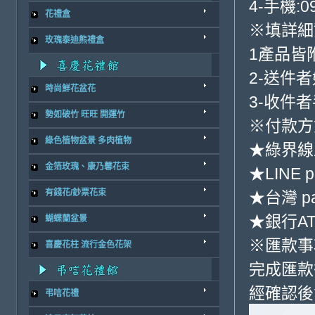
4-手機:09
花禮盒
※填詳細
玫瑰泰迪熊禮盒
1產品皆
2-送件
時尚鮮花盆花
3-收件
勢如破竹 旺旺 開運竹
※付款方
綠色植物盆景 多肉植物
★綠界線
金箔玫瑰、康乃馨花束
★LINE p
有錢花/鈔票花束
★台灣 p
★銀行ATM
蝴蝶蘭盆景
※匯款事
喜慶花柱 流行金色花架
完成匯款
經確認後
弔唁花禮