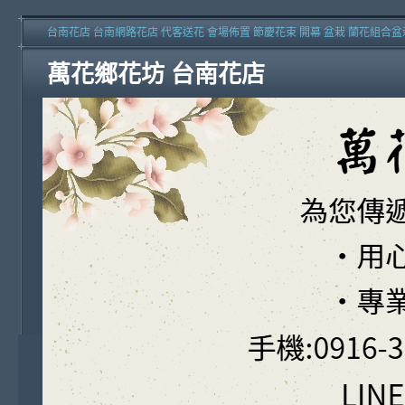
台南花店 台南網路花店 代客送花 會場佈置 節慶花束 開幕 盆栽 蘭花組合盆
萬花鄉花坊 台南花店