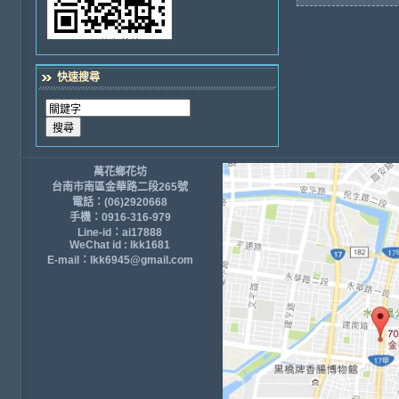
快速搜尋
萬花鄉花坊
台南市南區金華路二段265號
電話：(06)2920668
手機：0916-316-979
Line-id：ai17888
WeChat id : lkk1681
E-mail：lkk6945@gmail.com