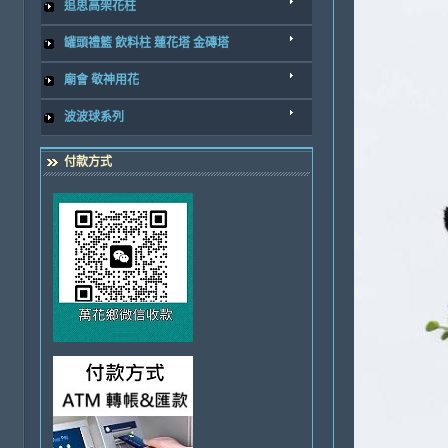
追思高架花柱
罐頭禮籃 飲料柱 蓮花塔 金磚塔
廟會 敬神用花
波波球系列
付款方式