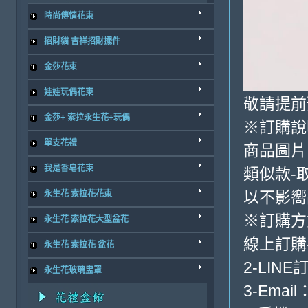
時尚傳情花束
招財貓 吉祥招財擺件
金莎花束
娃娃玩偶花束
敬請提前
金莎+ 索拉永生花+玩偶
※訂購說
單支花禮
商品圖片
我是香皂花束
類似款-
以不影嚮
永生花 索拉花花束
※訂購方
永生花 索拉花大型盆花
線上訂購
永生花 索拉花 盆花
2-LINE
永生花玻璃盅罩
3-Email