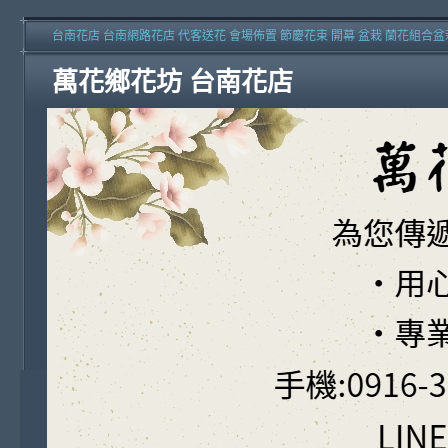
台南花店 台南網路花店 代客送花 會場佈置 節慶花束 開幕 盆栽 蘭花組合盆
萬花鄉花坊 台南花店