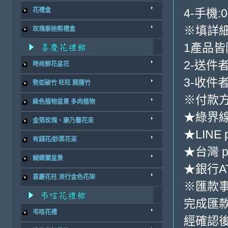
4-手機:0
花禮盒
※填詳
玫瑰泰迪熊禮盒
1產品
2-送件
時尚鮮花盆花
3-收件
勢如破竹 旺旺 開運竹
※付款方
綠色植物盆景 多肉植物
★綠界
金箔玫瑰、康乃馨花束
★LINE 
有錢花/鈔票花束
★台灣 p
蝴蝶蘭盆景
★銀行AT
喜慶花柱 流行金色花架
※匯款
完成匯
弔唁花禮
經確認後