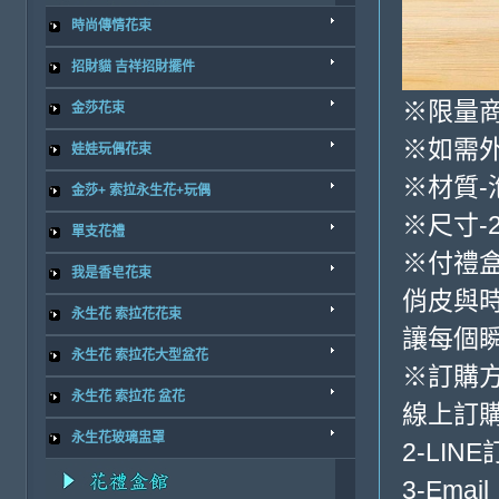
時尚傳情花束
招財貓 吉祥招財擺件
※限量商
金莎花束
※如需外
娃娃玩偶花束
※材質-
金莎+ 索拉永生花+玩偶
※尺寸-28
單支花禮
※付禮盒
我是香皂花束
俏皮與
永生花 索拉花花束
讓每個
永生花 索拉花大型盆花
※訂購
永生花 索拉花 盆花
線上訂購
永生花玻璃盅罩
2-LINE
3-Email