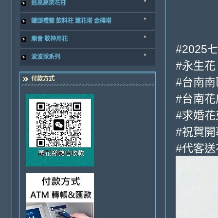
追思高架花柱
罐頭禮籃 飲料柱 蓮花塔 金磚塔
廟會 敬神用花
#202
波波球系列
#永生花
付款方式
#台南南
#台南花
#求婚花
#祝賀開
#代客送