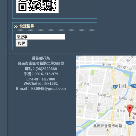
快速搜尋
萬花鄉花坊
台南市南區金華路二段265號
電話：(06)2920668
手機：0916-316-979
Line-id：ai17888
WeChat id : lkk1681
E-mail：lkk6945@gmail.com